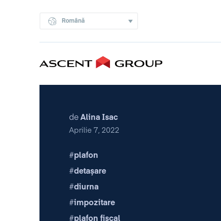
Română
de
Alina Isac
Aprilie 7, 2022
plafon
detașare
diurna
impozitare
plafon fiscal