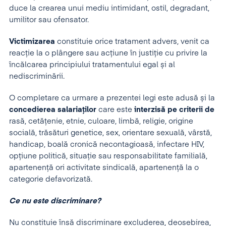
duce la crearea unui mediu intimidant, ostil, degradant,
umilitor sau ofensator.
Victimizarea
constituie orice tratament advers, venit ca
reacție la o plângere sau acțiune în justiție cu privire la
încălcarea principiului tratamentului egal și al
nediscriminării.
O completare ca urmare a prezentei legi este adusă și la
concedierea salariaților
care este
interzisă pe criterii de
rasă, cetățenie, etnie, culoare, limbă, religie, origine
socială, trăsături genetice, sex, orientare sexuală, vârstă,
handicap, boală cronică necontagioasă, infectare HIV,
opțiune politică, situație sau responsabilitate familială,
apartenență ori activitate sindicală, apartenență la o
categorie defavorizată.
Ce nu este discriminare?
Nu constituie însă discriminare excluderea, deosebirea,