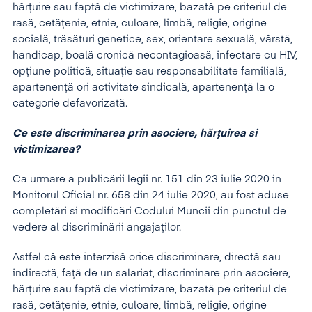
hărțuire sau faptă de victimizare, bazată pe criteriul de
rasă, cetățenie, etnie, culoare, limbă, religie, origine
socială, trăsături genetice, sex, orientare sexuală, vârstă,
handicap, boală cronică necontagioasă, infectare cu HIV,
opțiune politică, situație sau responsabilitate familială,
apartenență ori activitate sindicală, apartenență la o
categorie defavorizată.
Ce este discriminarea prin asociere, hărțuirea si
victimizarea?
Ca urmare a publicării legii nr. 151 din 23 iulie 2020 in
Monitorul Oficial nr. 658 din 24 iulie 2020, au fost aduse
completări si modificări Codului Muncii din punctul de
vedere al discriminării angajaților.
Astfel că este interzisă orice discriminare, directă sau
indirectă, față de un salariat, discriminare prin asociere,
hărțuire sau faptă de victimizare, bazată pe criteriul de
rasă, cetățenie, etnie, culoare, limbă, religie, origine