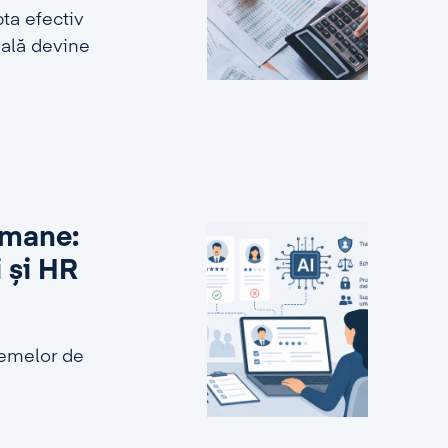
ta efectiv
ială devine
 umane:
i și HR
stemelor de