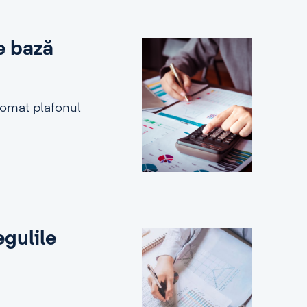
e bază
tomat plafonul
egulile