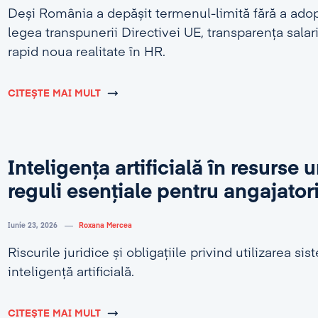
Deși România a depășit termenul-limită fără a adop
legea transpunerii Directivei UE, transparența salar
rapid noua realitate în HR.
CITEȘTE MAI MULT
Inteligența artificială în resurse
reguli esențiale pentru angajator
Iunie 23, 2026
Roxana Mercea
Riscurile juridice și obligațiile privind utilizarea si
inteligență artificială.
CITEȘTE MAI MULT