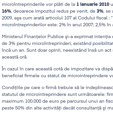
microîntreprinderile vor plăti de la
1 ianuarie 2010
u
16%
, deoarece impozitul redus pe venit, de
3%
, se
2009, aşa cum arată articolul 107 al Codului fiscal :
microîntreprinderilor este: 2% în anul 2007; 2,5% în 
Ministerul Finanţelor Publice şi-a exprimat intenţia
de 3% pentru microîntreprinderi, existând posibilitat
încă un an. Sunt doar opinii, neexistând însă un act
această oră.
În cazul în care această cotă de impozitare va dispă
beneficiat firmele cu statut de microintreprindere v
Condiţiile pe care o firmă trebuie să le indeplineas
statutul de microintreprindere sunt următoarele: fir
maximum 100.000 de euro pe parcursul unui an fiscal
peste 50% din alte activităţi decât consultanţă şi 