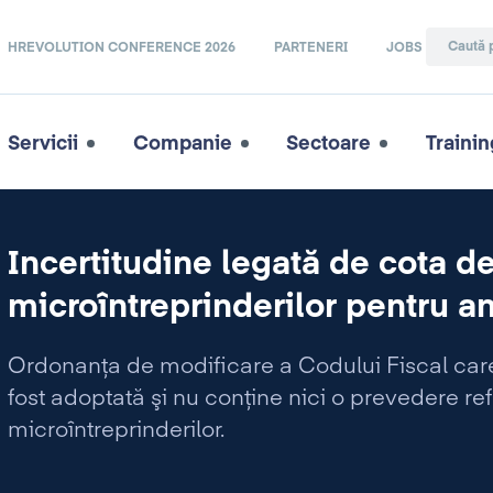
HREVOLUTION CONFERENCE 2026
PARTENERI
JOBS
Servicii
Companie
Sectoare
Trainin
Incertitudine legată de cota d
microîntreprinderilor pentru a
Ordonanţa de modificare a Codului Fiscal care 
fost adoptată şi nu conţine nici o prevedere re
microîntreprinderilor.