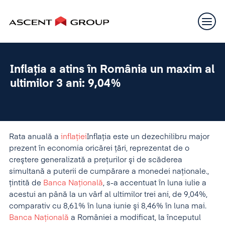
Inflaţia a atins în România un maxim al
ultimilor 3 ani: 9,04%
Rata anuală a
inflaţiei
Inflaţia este un dezechilibru major
prezent în economia oricărei ţări, reprezentat de o
creştere generalizată a preţurilor şi de scăderea
simultană a puterii de cumpărare a monedei naţionale.
,
ţintită de
Banca Naţională
, s-a accentuat în luna iulie a
acestui an până la un vârf al ultimilor trei ani, de 9,04%,
comparativ cu 8,61% în luna iunie şi 8,46% în luna mai.
Banca Naţională
a României a modificat, la începutul