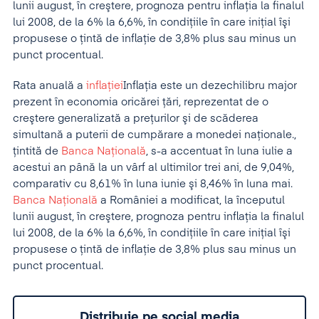
lunii august, în creştere, prognoza pentru inflaţia la finalul
lui 2008, de la 6% la 6,6%, în condiţiile în care iniţial îşi
propusese o ţintă de inflaţie de 3,8% plus sau minus un
punct procentual.
Rata anuală a
inflaţiei
Inflaţia este un dezechilibru major
prezent în economia oricărei ţări, reprezentat de o
creştere generalizată a preţurilor şi de scăderea
simultană a puterii de cumpărare a monedei naţionale.
,
ţintită de
Banca Naţională
, s-a accentuat în luna iulie a
acestui an până la un vârf al ultimilor trei ani, de 9,04%,
comparativ cu 8,61% în luna iunie şi 8,46% în luna mai.
Banca Naţională
a României a modificat, la începutul
lunii august, în creştere, prognoza pentru inflaţia la finalul
lui 2008, de la 6% la 6,6%, în condiţiile în care iniţial îşi
propusese o ţintă de inflaţie de 3,8% plus sau minus un
punct procentual.
Distribuie pe social media