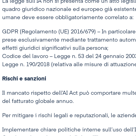
La legge sull’IA non si presenta come un atto legisl
quadro giuridico nazionale ed europeo già esistente. 
umane deve essere obbligatoriamente correlato a:
GDPR (Regolamento (UE) 2016/679) – In particolare l’
prese esclusivamente mediante trattamento autom
effetti giuridici significativi sulla persona;
Codice del lavoro – Legge n. 53 del 24 gennaio 200
Legge n. 190/2018 (relativa alle misure di attuazio
Rischi e sanzioni
Il mancato rispetto dell’AI Act può comportare multe 
del fatturato globale annuo.
Per mitigare i rischi legali e reputazionali, le azien
Implementare chiare politiche interne sull’uso dell’I