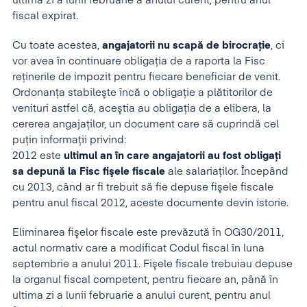
ultima zi a lunii februarie a anului curent, pentru anul
fiscal expirat.
Cu toate acestea,
angajatorii nu scapă de birocraţie
, ci
vor avea în continuare obligaţia de a raporta la Fisc
reţinerile de impozit pentru fiecare beneficiar de venit.
Ordonanţa stabileşte încă o obligaţie a plătitorilor de
venituri astfel că, aceştia au obligaţia de a elibera, la
cererea angajaţilor, un document care să cuprindă cel
puţin informaţii privind:
2012 este
ultimul an în care angajatorii au fost obligaţi
sa depună la Fisc fişele fiscale
ale salariaţilor. Începând
cu 2013, când ar fi trebuit să fie depuse fişele fiscale
pentru anul fiscal 2012, aceste documente devin istorie.
Eliminarea fişelor fiscale este prevăzută în OG30/2011,
actul normativ care a modificat Codul fiscal în luna
septembrie a anului 2011. Fişele fiscale trebuiau depuse
la organul fiscal competent, pentru fiecare an, până în
ultima zi a lunii februarie a anului curent, pentru anul