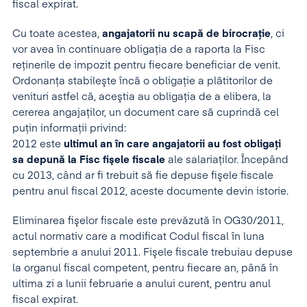
fiscal expirat.
Cu toate acestea,
angajatorii nu scapă de birocraţie
, ci
vor avea în continuare obligaţia de a raporta la Fisc
reţinerile de impozit pentru fiecare beneficiar de venit.
Ordonanţa stabileşte încă o obligaţie a plătitorilor de
venituri astfel că, aceştia au obligaţia de a elibera, la
cererea angajaţilor, un document care să cuprindă cel
puţin informaţii privind:
2012 este
ultimul an în care angajatorii au fost obligaţi
sa depună la Fisc fişele fiscale
ale salariaţilor. Începând
cu 2013, când ar fi trebuit să fie depuse fişele fiscale
pentru anul fiscal 2012, aceste documente devin istorie.
Eliminarea fişelor fiscale este prevăzută în OG30/2011,
actul normativ care a modificat Codul fiscal în luna
septembrie a anului 2011. Fişele fiscale trebuiau depuse
la organul fiscal competent, pentru fiecare an, până în
ultima zi a lunii februarie a anului curent, pentru anul
fiscal expirat.