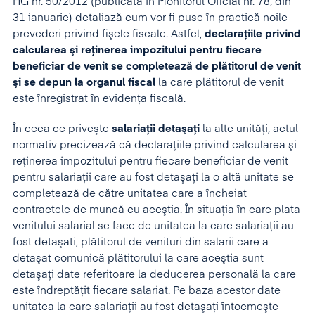
HG nr. 50/2012 (publicată în Monitorul Oficial nr. 78, din
31 ianuarie) detaliază cum vor fi puse în practică noile
prevederi privind fişele fiscale. Astfel,
declaraţiile privind
calcularea şi reţinerea impozitului pentru fiecare
beneficiar de venit se completează de plătitorul de venit
şi se depun la organul fiscal
la care plătitorul de venit
este înregistrat în evidenţa fiscală.
În ceea ce priveşte
salariaţii detaşaţi
la alte unităţi, actul
normativ precizează că declaraţiile privind calcularea şi
reţinerea impozitului pentru fiecare beneficiar de venit
pentru salariaţii care au fost detaşaţi la o altă unitate se
completează de către unitatea care a încheiat
contractele de muncă cu aceştia. În situaţia în care plata
venitului salarial se face de unitatea la care salariaţii au
fost detaşati, plătitorul de venituri din salarii care a
detaşat comunică plătitorului la care aceştia sunt
detaşaţi date referitoare la deducerea personală la care
este îndreptăţit fiecare salariat. Pe baza acestor date
unitatea la care salariaţii au fost detaşaţi întocmeşte