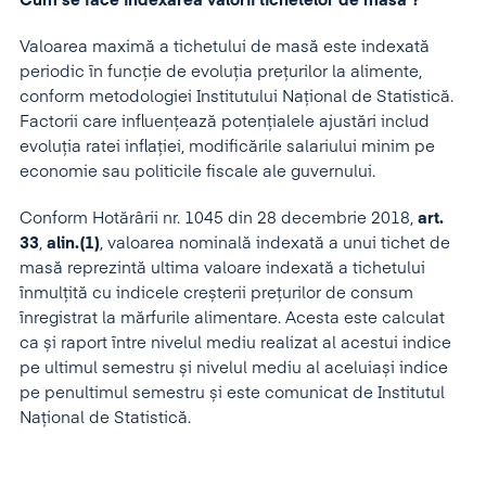
Cum se face indexarea valorii tichetelor de masă ?
Valoarea maximă a tichetului de masă este indexată
periodic în funcție de evoluția prețurilor la alimente,
conform metodologiei Institutului Național de Statistică.
Factorii care influențează potențialele ajustări includ
evoluția ratei inflației, modificările salariului minim pe
economie sau politicile fiscale ale guvernului.
Conform Hotărârii nr. 1045 din 28 decembrie 2018,
art.
33
,
alin.(1)
, valoarea nominală indexată a unui tichet de
masă reprezintă ultima valoare indexată a tichetului
înmulțită cu indicele creșterii prețurilor de consum
înregistrat la mărfurile alimentare. Acesta este calculat
ca și raport între nivelul mediu realizat al acestui indice
pe ultimul semestru și nivelul mediu al aceluiași indice
pe penultimul semestru și este comunicat de Institutul
Național de Statistică.