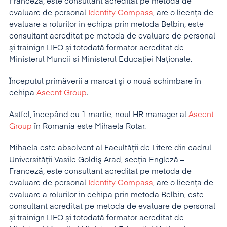
Franceză, este consultant acreditat pe metoda de
evaluare de personal
Identity Compass
, are o licenţa de
evaluare a rolurilor in echipa prin metoda Belbin, este
consultant acreditat pe metoda de evaluare de personal
şi trainign LIFO şi totodată formator acreditat de
Ministerul Muncii si Ministerul Educaţiei Naţionale.
Începutul primăverii a marcat şi o nouă schimbare în
echipa
Ascent Group
.
Astfel, începând cu 1 martie, noul HR manager al
Ascent
Group
în Romania este Mihaela Rotar.
Mihaela este absolvent al Facultăţii de Litere din cadrul
Universităţii Vasile Goldiş Arad, secţia Engleză –
Franceză, este consultant acreditat pe metoda de
evaluare de personal
Identity Compass
, are o licenţa de
evaluare a rolurilor in echipa prin metoda Belbin, este
consultant acreditat pe metoda de evaluare de personal
şi trainign LIFO şi totodată formator acreditat de