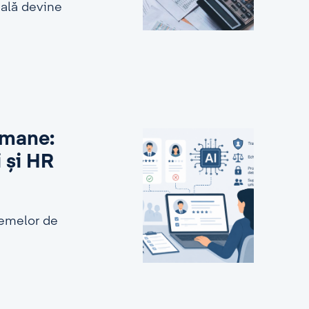
ială devine
 umane:
i și HR
stemelor de