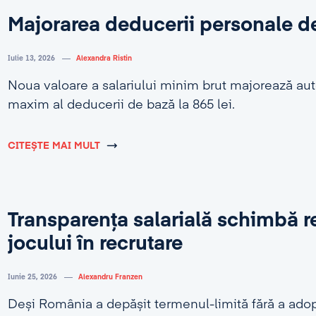
Majorarea deducerii personale d
Iulie 13, 2026
Alexandra Ristin
Noua valoare a salariului minim brut majorează au
maxim al deducerii de bază la 865 lei.
CITEȘTE MAI MULT
Transparența salarială schimbă r
jocului în recrutare
Iunie 25, 2026
Alexandru Franzen
Deși România a depășit termenul-limită fără a adop