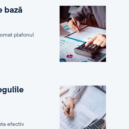
e bază
tomat plafonul
egulile
ta efectiv