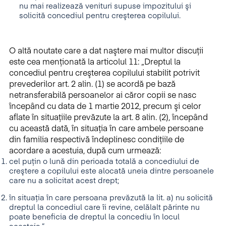
nu mai realizează venituri supuse impozitului şi
solicită concediul pentru creşterea copilului.
O altă noutate care a dat naştere mai multor discuţii
este cea menţionată la articolul 11: „Dreptul la
concediul pentru creşterea copilului stabilit potrivit
prevederilor art. 2 alin. (1) se acordă pe bază
netransferabilă persoanelor ai căror copii se nasc
începând cu data de 1 martie 2012, precum şi celor
aflate în situaţiile prevăzute la art. 8 alin. (2), începând
cu această dată, în situaţia în care ambele persoane
din familia respectivă îndeplinesc condiţiile de
acordare a acestuia, după cum urmează:
cel puţin o lună din perioada totală a concediului de
creştere a copilului este alocată uneia dintre persoanele
care nu a solicitat acest drept;
în situaţia în care persoana prevăzută la lit. a) nu solicită
dreptul la concediul care îi revine, celălalt părinte nu
poate beneficia de dreptul la concediu în locul