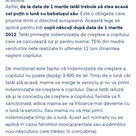
acesteia.”
Astfel,
de la data de 1 martie tatăl trebuie să stea acasă
cel puţin o lună cu bebeluşul său
. Este o obligaţie care
provine dintr-o directivă europeană. Această lege se
aplică pentru toți
copii născuți după data de 1 martie
2012
. Tatăl primeşte indemnizaţia de creştere a copilului
care se calculează ca şi pentru mame: 75% din media
veniturilor nete realizate în ultimele 12 luni dinaintea
naşterii copilului.
De menţionat este faptul că indemnizaţia de creştere a
copilului nu poate depăşi 3.400 de lei. Timp de o lună cât
tatăl stă acasă, mama va merge la serviciu şi nu va primi
indemnizaţia de creştere a copilului. Daca tatăl refuză
să-şi ia concediu de creştere a copilului, familia va fi
sancţionată, adica mama se va întoarce mai devreme cu
o lună la serviciu. Sau mama nu va mai primi
indemnizaţia timp de o lună. Acest act normativ nu se
aplică în cazul familiilor monoparentale sau a părinţilor
nou-născutului care trăiesc în concubinaj.