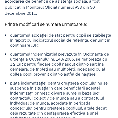
acordarea de beneficii de asistenţă socială, a fost
publicat in Monitorul Oficial numărul 938 din 30
decembrie 2011.
Printre modificări se numără următoarele:
cuantumul alocaţiei de stat pentru copii se stabileşte
în raport cu indicatorul social de referinţă, denumit în
continuare ISR;
cuantumul indemnizaţiei prevăzute în Ordonanţa de
urgenţă a Guvernului nr. 148/2005, se majorează cu
1,2 ISR pentru fiecare copil născut dintr-o sarcină
gemelară, de tripleţi sau multipleţi, începând cu al
doilea copil provenit dintr-o astfel de naştere;
plata indemnizaţiei pentru creşterea copilului nu se
suspendă în situaţia în care beneficiarii acestei
indemnizaţii primesc diverse sume în baza legii,
contractului colectiv de muncă sau a contractului
individual de muncă, acordate în perioada
concediului pentru creşterea copilului, altele decât
cele rezultate din desfăşurarea efectivă a unei