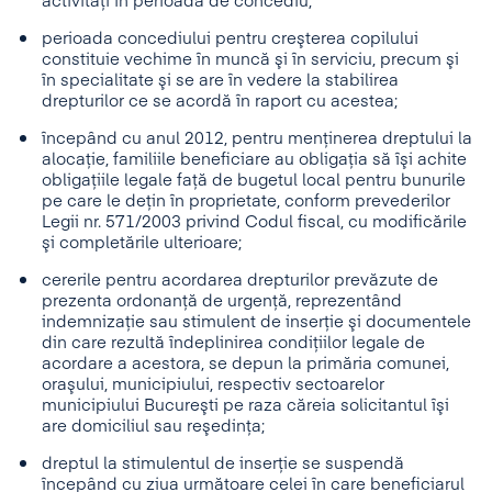
activităţi în perioada de concediu;
perioada concediului pentru creşterea copilului
constituie vechime în muncă şi în serviciu, precum şi
în specialitate şi se are în vedere la stabilirea
drepturilor ce se acordă în raport cu acestea;
începând cu anul 2012, pentru menţinerea dreptului la
alocaţie, familiile beneficiare au obligaţia să îşi achite
obligaţiile legale faţă de bugetul local pentru bunurile
pe care le deţin în proprietate, conform prevederilor
Legii nr. 571/2003 privind Codul fiscal, cu modificările
şi completările ulterioare;
cererile pentru acordarea drepturilor prevăzute de
prezenta ordonanţă de urgenţă, reprezentând
indemnizaţie sau stimulent de inserţie şi documentele
din care rezultă îndeplinirea condiţiilor legale de
acordare a acestora, se depun la primăria comunei,
oraşului, municipiului, respectiv sectoarelor
municipiului Bucureşti pe raza căreia solicitantul îşi
are domiciliul sau reşedinţa;
dreptul la stimulentul de inserţie se suspendă
începând cu ziua următoare celei în care beneficiarul