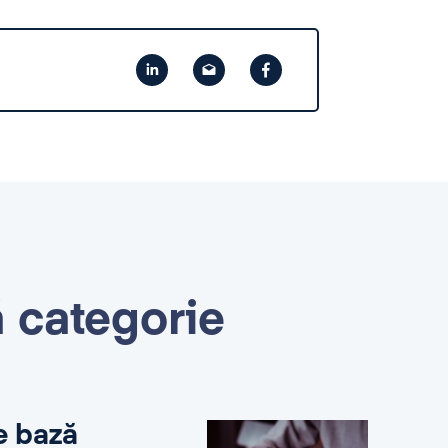
ă categorie
e bază