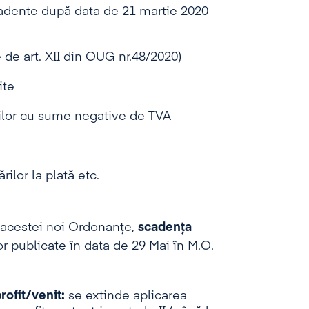
scadente după data de 21 martie 2020
 de art. XII din OUG nr.48/2020)
ite
ilor cu sume negative de TVA
ilor la plată etc.
a acestei noi Ordonanțe,
scadența
r publicate în data de 29 Mai în M.O.
rofit/venit:
se extinde aplicarea