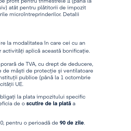
 profit pentru trimestrele II (până la
siv) atât pentru plătitorii de impozit
rile microîntreprinderilor. Detalii
ire la modalitatea în care cei cu an
 activități aplică această bonificație.
porară de TVA, cu drept de deducere,
re de măști de protecție și ventilatoare
stituții publice (până la 1 octombrie
ității UE.
bligați la plata impozitului specific
eficia de o
scutire de la plată
a
020, pentru o perioadă de
90 de zile
.