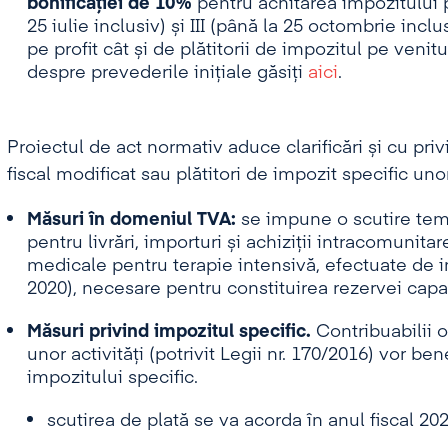
bonificației de 10%
pentru achitarea impozitului pe
25 iulie inclusiv) și III (până la 25 octombrie inclu
pe profit cât și de plătitorii de impozitul pe venitu
despre prevederile inițiale găsiți
aici
.
Proiectul de act normativ aduce clarificări și cu priv
fiscal modificat sau plătitori de impozit specific unor
Măsuri în domeniul TVA:
se impune o scutire tem
pentru livrări, importuri și achiziții intracomunita
medicale pentru terapie intensivă, efectuate de in
2020), necesare pentru constituirea rezervei capac
Măsuri privind impozitul specific.
Contribuabilii o
unor activități (potrivit Legii nr. 170/2016) vor ben
impozitului specific.
scutirea de plată se va acorda în anul fiscal 2