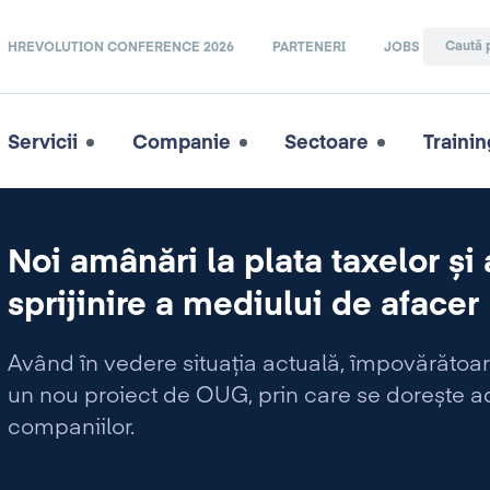
HREVOLUTION CONFERENCE 2026
PARTENERI
JOBS
Servicii
Companie
Sectoare
Trainin
Noi amânări la plata taxelor și 
sprijinire a mediului de afacer
Având în vedere situația actuală, împovărătoar
un nou proiect de OUG, prin care se dorește ad
companiilor.