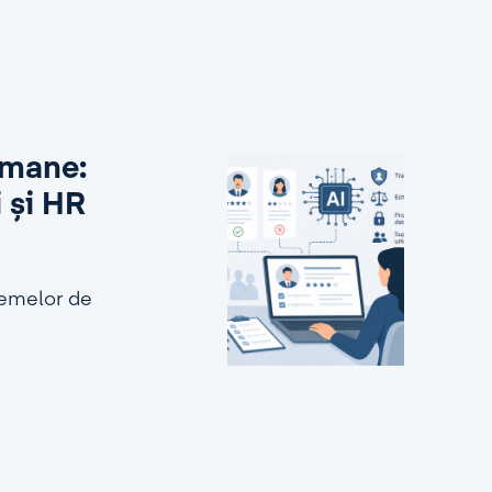
 umane:
i și HR
stemelor de