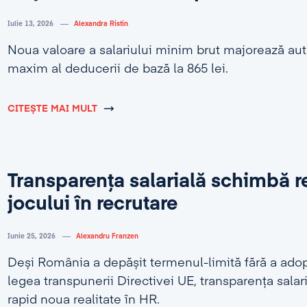
Iulie 13, 2026
Alexandra Ristin
Noua valoare a salariului minim brut majorează au
maxim al deducerii de bază la 865 lei.
CITEȘTE MAI MULT
Transparența salarială schimbă r
jocului în recrutare
Iunie 25, 2026
Alexandru Franzen
Deși România a depășit termenul-limită fără a adop
legea transpunerii Directivei UE, transparența salar
rapid noua realitate în HR.