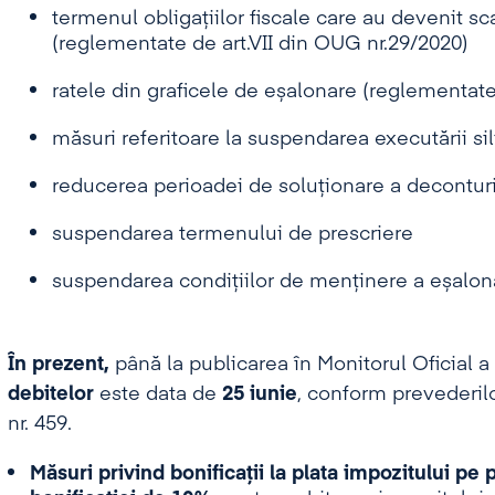
termenul obligațiilor fiscale care au devenit 
(reglementate de art.VII din OUG nr.29/2020)
ratele din graficele de eșalonare (reglementate
măsuri referitoare la suspendarea executării sil
reducerea perioadei de soluționare a decontur
suspendarea termenului de prescriere
suspendarea condițiilor de menținere a eșalonăr
În prezent,
până la publicarea în Monitorul Oficial 
debitelor
este data de
25 iunie
, conform prevederilo
nr. 459.
Măsuri privind bonificații la plata impozitului pe p