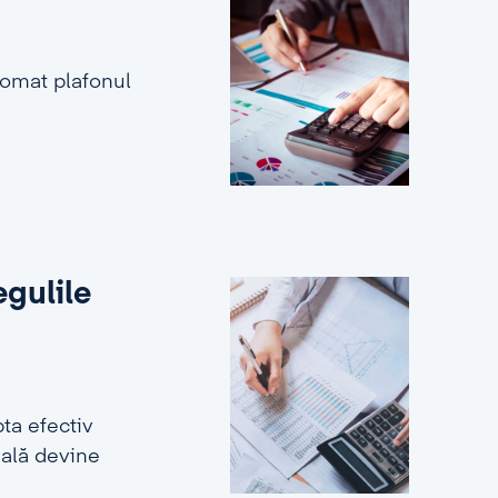
tomat plafonul
egulile
ta efectiv
ială devine