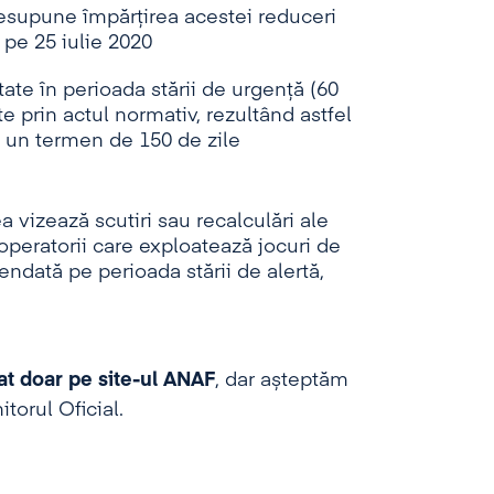
esupune împărțirea acestei reduceri
 pe 25 iulie 2020
tate în perioada stării de urgență (60
e prin actul normativ, rezultând astfel
ru un termen de 150 de zile
 vizează scutiri sau recalculări ale
operatorii care exploatează jocuri de
endată pe perioada stării de alertă,
at doar pe site-ul ANAF
, dar așteptăm
torul Oficial.