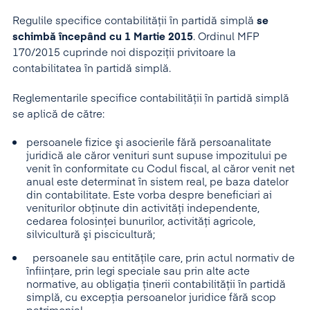
Regulile specifice contabilității în partidă simplă
se
schimbă începând cu 1 Martie 2015
. Ordinul MFP
170/2015 cuprinde noi dispoziții privitoare la
contabilitatea în partidă simplă.
Reglementarile specifice contabilităţii în partidă simplă
se aplică de către:
persoanele fizice şi asocierile fără persoanalitate
juridică ale căror venituri sunt supuse impozitului pe
venit în conformitate cu Codul fiscal, al căror venit net
anual este determinat în sistem real, pe baza datelor
din contabilitate. Este vorba despre beneficiari ai
veniturilor obţinute din activităţi independente,
cedarea folosinţei bunurilor, activităţi agricole,
silvicultură şi piscicultură;
persoanele sau entităţile care, prin actul normativ de
înfiinţare, prin legi speciale sau prin alte acte
normative, au obligaţia ţinerii contabilităţii în partidă
simplă, cu excepţia persoanelor juridice fără scop