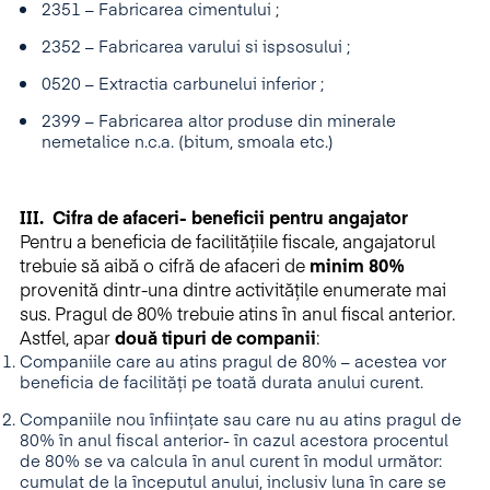
2351 – Fabricarea cimentului ;
2352 – Fabricarea varului si ispsosului ;
0520 – Extractia carbunelui inferior ;
2399 – Fabricarea altor produse din minerale
nemetalice n.c.a. (bitum, smoala etc.)
III. Cifra de afaceri- beneficii pentru angajator
Pentru a beneficia de facilitățiile fiscale, angajatorul
trebuie să aibă o cifră de afaceri de
minim 80%
provenită dintr-una dintre activitățile enumerate mai
sus. Pragul de 80% trebuie atins în anul fiscal anterior.
Astfel, apar
două tipuri de compani
i
:
Companiile care au atins pragul de 80% – acestea vor
beneficia de facilități pe toată durata anului curent.
Companiile nou înființate sau care nu au atins pragul de
80% în anul fiscal anterior- în cazul acestora procentul
de 80% se va calcula în anul curent în modul următor:
cumulat de la începutul anului, inclusiv luna în care se