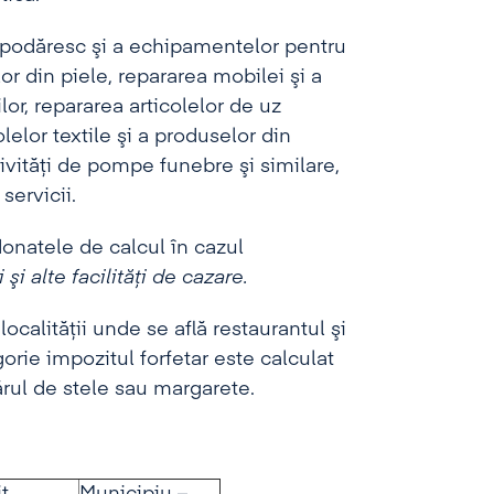
ospodăresc şi a echipamentelor pentru
lor din piele, repararea mobilei şi a
ilor, repararea articolelor de uz
lelor textile şi a produselor din
tivităţi de pompe funebre şi similare,
 servicii.
donatele de calcul în cazul
i
ş
i alte facilit
ăţ
i de cazare.
calităţii unde se află restaurantul şi
orie impozitul forfetar este calculat
rul de stele sau margarete.