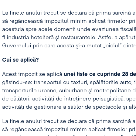
La finele anului trecut se declara că prima sarcină a
să regândească impozitul minim aplicat firmelor pri
acestuia spre acele domenii unde evaziunea fiscală 
fi industria hotelieră şi restaurantele. Astfel a apăru
Guvernului prin care acesta şi-a mutat „biciul” dintr-
Cui se aplică?
Acest impozit se aplică
unei liste ce cuprinde 28 de 
găsindu-se: transportul cu taxiuri, spălătoriile auto, i
transporturile urbane, suburbane şi metropolitane de 
de călători, activităţi de întreţinere peisagistică, spe
activităţi de gestionare a sălilor de spectacole şi alte
La finele anului trecut se declara că prima sarcină a
să regândească impozitul minim aplicat firmelor pri