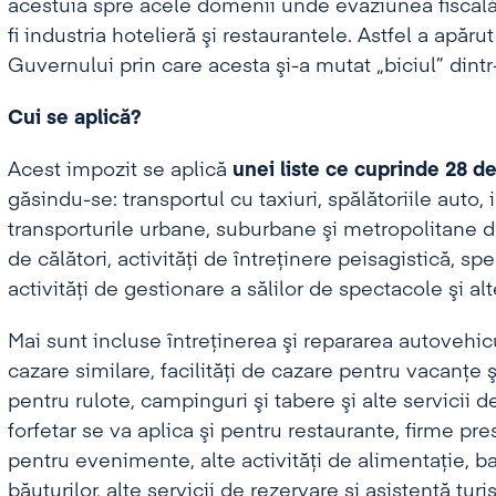
acestuia spre acele domenii unde evaziunea fiscală 
fi industria hotelieră şi restaurantele. Astfel a apăru
Guvernului prin care acesta şi-a mutat „biciul” dintr-
Cui se aplică?
Acest impozit se aplică
unei liste ce cuprinde 28 de 
găsindu-se: transportul cu taxiuri, spălătoriile auto, i
transporturile urbane, suburbane şi metropolitane de 
de călători, activităţi de întreţinere peisagistică, spe
activităţi de gestionare a sălilor de spectacole şi alte
Mai sunt incluse întreţinerea şi repararea autovehicule
cazare similare, facilităţi de cazare pentru vacanţe 
pentru rulote, campinguri şi tabere şi alte servicii
forfetar se va aplica şi pentru restaurante, firme pre
pentru evenimente, alte activităţi de alimentaţie, baru
băuturilor, alte servicii de rezervare şi asistenţă turis