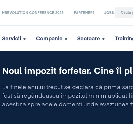
HREVOLUTION CONFERENCE 2026
PARTENERI
JOBS
Servicii
Companie
Sectoare
Trainin
Noul impozit forfetar. Cine îl p
La finele anului trecut se declara că prima sar
fost să regândească impozitul minim aplicat fi
acestuia spre acele domenii unde evaziunea fi
ar fi industria hotelieră şi restaurantele. Astfel
Guvernului prin care acesta şi-a mutat „biciul” d