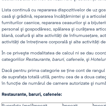
Lista continuă cu repararea dispozitivelor de uz g
casă şi grădină, repararea încălţămintei şi a articole
furniturilor casnice, repararea ceasurilor şi a bijuteri
personal şi gospodăresc, spălarea şi curăţarea artico
blană, coafură şi alte activităţi de înfrumuseţare, ac
activităţi de întreţinere corporală şi alte activităţi de
În ce priveşte modalitatea de calcul ni se dau coor
categoriilor
Restaurante, baruri, cafenele
, şi
Hotelur
Dacă pentru prima categorie se ţine cont de rangul lo
de suprafaţa totală utilă, pentru cea de a doua categ
în funcţie de numărul de camere autorizate şi numă
Restaurante, baruri, cafenele: