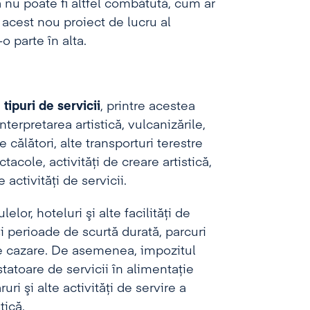
nu poate fi altfel combătută, cum ar
t acest nou proiect de lucru al
o parte în alta.
tipuri de servicii
, printre acestea
nterpretarea artistică, vulcanizările,
călători, alte transporturi terestre
ctacole, activităţi de creare artistică,
 activităţi de servicii.
lor, hoteluri şi alte facilităţi de
şi perioade de scurtă durată, parcuri
 de cazare. De asemenea, impozitul
statoare de servicii în alimentaţie
ri şi alte activităţi de servire a
tică.