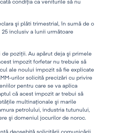
icată condiţia ca veniturile să nu
lara şi plăti trimestrial, în sumă de o
 25 inclusiv a lunii următoare
 de poziţii. Au apărut deja şi primele
 acest impozit forfetar nu trebuie să
ul ale noului impozit să fie explicate
M-urilor solicită precizări cu privire
niilor pentru care se va aplica
aptul că acest impozit ar trebui să
etăţile multinaţionale şi marile
amura petrolului, industria tutunului,
dere şi domeniul jocurilor de noroc.
nţă deosebită solicitării comunicării