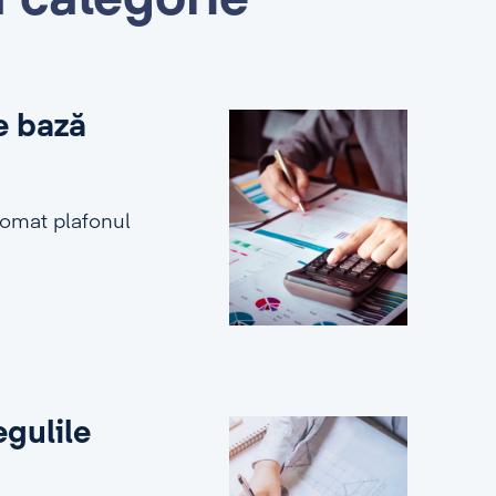
ă categorie
e bază
tomat plafonul
egulile