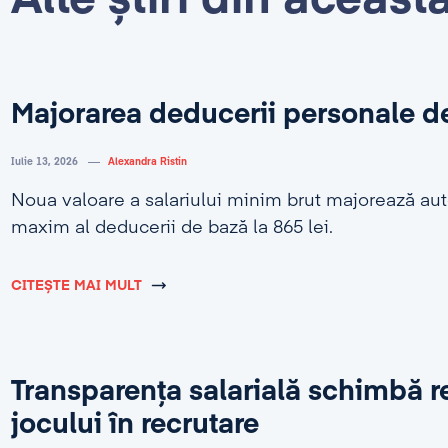
Alte știri din aceast
Majorarea deducerii personale d
Iulie 13, 2026
Alexandra Ristin
Noua valoare a salariului minim brut majorează au
maxim al deducerii de bază la 865 lei.
CITEȘTE MAI MULT
Transparența salarială schimbă r
jocului în recrutare