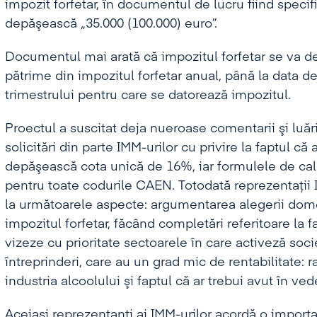
impozit forfetar, în documentul de lucru fiind specif
depăşească „35.000 (100.000) euro”.
Documentul mai arată că impozitul forfetar se va dec
pătrime din impozitul forfetar anual, până la data de
trimestrului pentru care se datorează impozitul.
Proectul a suscitat deja nueroase comentarii şi luări
solicitări din parte IMM-urilor cu privire la faptul că
depăşească cota unică de 16%, iar formulele de calc
pentru toate codurile CAEN. Totodată reprezentaţii IM
la următoarele aspecte: argumentarea alegerii dome
impozitul forfetar, făcând completări referitoare la f
vizeze cu prioritate sectoarele în care activeză soci
întreprinderi, care au un grad mic de rentabilitate: r
industria alcoolului şi faptul că ar trebui avut în ve
Aceiaşi reprezentanţi ai IMM-urilor acordă o importa