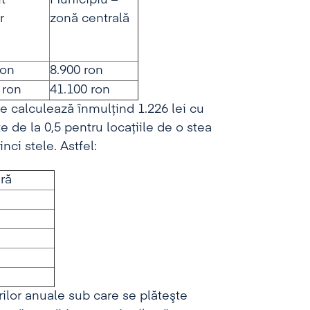
t
Municipiu –
r
zonă centrală
ron
8.900 ron
 ron
41.100 ron
 se calculează înmulţind 1.226 lei cu
 de la 0,5 pentru locaţiile de o stea
nci stele. Astfel:
ră
rilor anuale sub care se plăteşte