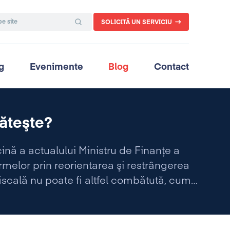
SOLICITĂ UN SERVICIU
g
Evenimente
Blog
Contact
lăteşte?
cină a actualului Ministru de Finanţe a
rmelor prin reorientarea şi restrângerea
scală nu poate fi altfel combătută, cum
 a apărut acest nou proiect de lucru al
intr-o parte în alta.