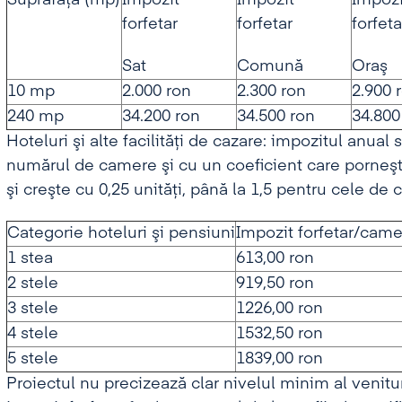
Suprafaţa (mp)
Impozit
Impozit
Impozi
forfetar
forfetar
forfeta
Sat
Comună
Oraş
10 mp
2.000 ron
2.300 ron
2.900 
240 mp
34.200 ron
34.500 ron
34.800
Hoteluri şi alte facilităţi de cazare: impozitul anual
numărul de camere şi cu un coeficient care porneşte
şi creşte cu 0,25 unităţi, până la 1,5 pentru cele de ci
Categorie hoteluri şi pensiuni
Impozit forfetar/came
1 stea
613,00 ron
2 stele
919,50 ron
3 stele
1226,00 ron
4 stele
1532,50 ron
5 stele
1839,00 ron
Proiectul nu precizează clar nivelul minim al venitu