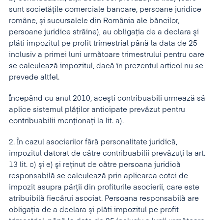
sunt societăţile comerciale bancare, persoane juridice
române, şi sucursalele din România ale băncilor,
persoane juridice străine), au obligaţia de a declara şi
plăti impozitul pe profit trimestrial până la data de 25
inclusiv a primei luni următoare trimestrului pentru care
se calculează impozitul, dacă în prezentul articol nu se
prevede altfel.
Începând cu anul 2010, aceşti contribuabili urmează să
aplice sistemul plăţilor anticipate prevăzut pentru
contribuabilii menţionaţi la lit. a).
2. În cazul asocierilor fără personalitate juridică,
impozitul datorat de către contribuabilii prevăzuţi la art.
13 lit. c) şi e) şi reţinut de către persoana juridică
responsabilă se calculează prin aplicarea cotei de
impozit asupra părţii din profiturile asocierii, care este
atribuibilă fiecărui asociat. Persoana responsabilă are
obligaţia de a declara şi plăti impozitul pe profit