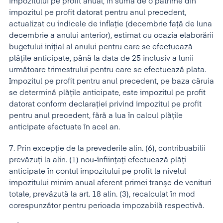
impozitului pe profit anual, în sumă de o pătrime din
impozitul pe profit datorat pentru anul precedent,
actualizat cu indicele de inflaţie (decembrie faţă de luna
decembrie a anului anterior), estimat cu ocazia elaborării
bugetului iniţial al anului pentru care se efectuează
plăţile anticipate, până la data de 25 inclusiv a lunii
următoare trimestrului pentru care se efectuează plata.
Impozitul pe profit pentru anul precedent, pe baza căruia
se determină plăţile anticipate, este impozitul pe profit
datorat conform declaraţiei privind impozitul pe profit
pentru anul precedent, fără a lua în calcul plăţile
anticipate efectuate în acel an.
7. Prin excepţie de la prevederile alin. (6), contribuabilii
prevăzuţi la alin. (1) nou-înfiinţaţi efectuează plăţi
anticipate în contul impozitului pe profit la nivelul
impozitului minim anual aferent primei tranşe de venituri
totale, prevăzută la art. 18 alin. (3), recalculat în mod
corespunzător pentru perioada impozabilă respectivă.