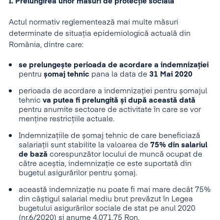
I. Prelungirea unor măsuri de protecție socială
Actul normativ reglementează mai multe măsuri
determinate de situația epidemiologică actuală din
România, dintre care:
se prelungește perioada de acordare a indemnizației
pentru
șomaj tehnic
pana la data de
31 Mai 2020
perioada de acordare a indemnizației pentru șomajul
tehnic
va putea fi prelungită și după această dată
pentru anumite sectoare de activitate în care se vor
menține restricțiile actuale.
Indemnizațiile de șomaj tehnic de care beneficiază
salariații sunt stabilite la valoarea de
75% din salariul
de bază
corespunzător locului de muncă ocupat de
către aceștia, indemnizație ce este suportată din
bugetul asigurărilor pentru șomaj.
această indemnizație nu poate fi mai mare decât 75%
din câștigul salarial mediu brut prevăzut în Legea
bugetului asigurărilor sociale de stat pe anul 2020
(nr.6/2020) și anume 4.071,75 Ron.