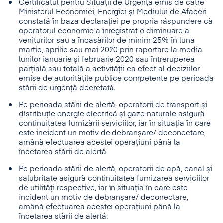
Certificatul pentru Situații de Urgență emis de către
Ministerul Economiei, Energiei și Mediului de Afaceri
constată în baza declarației pe propria răspundere că
operatorul economic a înregistrat o diminuare a
veniturilor sau a încasărilor de minim 25% în luna
martie, aprilie sau mai 2020 prin raportare la media
lunilor ianuarie și februarie 2020 sau întreruperea
parțială sau totală a activității ca efect al deciziilor
emise de autoritățile publice competente pe perioada
stării de urgență decretată.
Pe perioada stării de alertă, operatorii de transport și
distribuție energie electrică și gaze naturale asigură
continuitatea furnizării serviciilor, iar în situația în care
este incident un motiv de debranșare/ deconectare,
amână efectuarea acestei operațiuni până la
încetarea stării de alertă.
Pe perioada stării de alertă, operatorii de apă, canal și
salubritate asigură continuitatea furnizarea serviciilor
de utilități respective, iar în situația în care este
incident un motiv de debranșare/ deconectare,
amână efectuarea acestei operațiuni până la
încetarea stării de alertă.