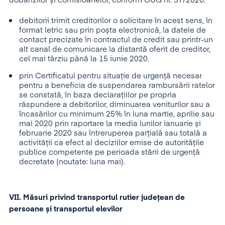
dobânzilor și comisioanelor,
conform OUG nr. 37/2020:
debitorii trimit creditorilor o solicitare în acest sens, în
format letric sau prin poșta electronică, la datele de
contact precizate în contractul de credit sau printr-un
alt canal de comunicare la distantă oferit de creditor,
cel mai târziu până la 15 iunie 2020.
prin Certificatul pentru situație de urgență necesar
pentru a beneficia de suspendarea rambursării ratelor
se constată, în baza declarațiilor pe propria
răspundere a debitorilor, diminuarea veniturilor sau a
încasărilor cu minimum 25% în luna martie, aprilie sau
mai 2020 prin raportare la media lunilor ianuarie și
februarie 2020 sau întreruperea parțială sau totală a
activității ca efect al deciziilor emise de autoritățile
publice competente pe perioada stării de urgență
decretate (noutate: luna mai).
VII. Măsuri privind transportul rutier județean de
persoane și transportul elevilor