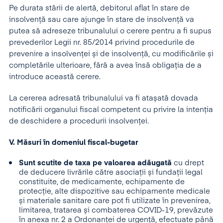
Pe durata stării de alertă, debitorul aflat în stare de
insolvență sau care ajunge în stare de insolvență va
putea să adreseze tribunalului o cerere pentru a fi supus
prevederilor Legii nr. 85/2014 privind procedurile de
prevenire a insolvenței și de insolvență, cu modificările și
completările ulterioare, fără a avea însă obligația de a
introduce această cerere.
La cererea adresată tribunalului va fi atașată dovada
notificării organului fiscal competent cu privire la intenția
de deschidere a procedurii insolvenței.
V. Măsuri în domeniul fiscal-bugetar
Sunt scutite de taxa pe valoarea adăugată
cu drept
de deducere livrările către asociații și fundații legal
constituite, de medicamente, echipamente de
protecție, alte dispozitive sau echipamente medicale
și materiale sanitare care pot fi utilizate în prevenirea,
limitarea, tratarea și combaterea COVID-19, prevăzute
în anexa nr. 2 a Ordonanței de urgență, efectuate până