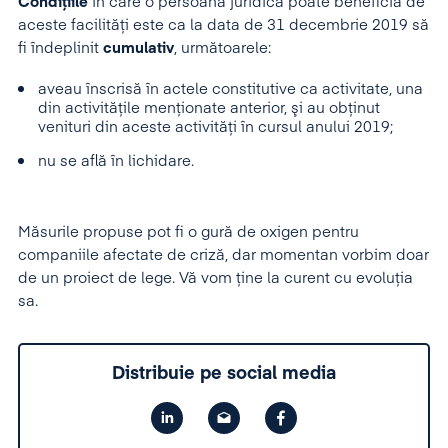
Condiţiile
în care o persoană juridică poate beneficia de
aceste facilităţi este ca la data de 31 decembrie 2019 să
fi îndeplinit
cumulativ
, următoarele:
aveau înscrisă în actele constitutive ca activitate, una
din activităţile menţionate anterior, şi au obţinut
venituri din aceste activităţi în cursul anului 2019;
nu se află în lichidare.
Măsurile propuse pot fi o gură de oxigen pentru
companiile afectate de criză, dar momentan vorbim doar
de un proiect de lege. Vă vom ține la curent cu evoluția
sa.
Distribuie pe social media