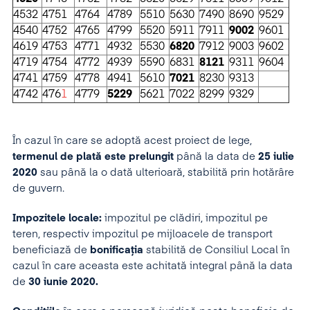
4532
4751
4764
4789
5510
5630
7490
8690
9529
4540
4752
4765
4799
5520
5911
7911
9002
9601
4619
4753
4771
4932
5530
6820
7912
9003
9602
4719
4754
4772
4939
5590
6831
8121
9311
9604
4741
4759
4778
4941
5610
7021
8230
9313
4742
476
1
4779
5229
5621
7022
8299
9329
În cazul în care se adoptă acest proiect de lege,
termenul de plată este prelungit
până la data de
25 iulie
2020
sau până la o dată ulterioară, stabilită prin hotărâre
de guvern.
Impozitele locale:
impozitul pe clădiri, impozitul pe
teren, respectiv impozitul pe mijloacele de transport
beneficiază de
bonificaţia
stabilită de Consiliul Local în
cazul în care aceasta este achitată integral până la data
de
30 iunie 2020.