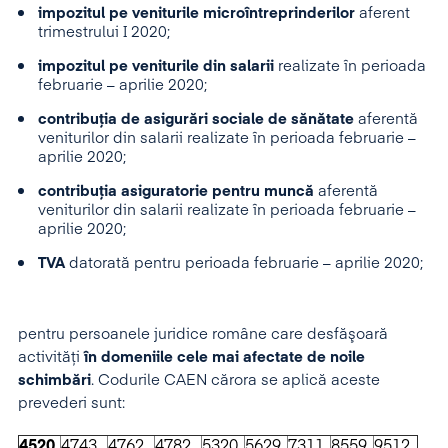
impozitul pe veniturile microîntreprinderilor
aferent
trimestrului I 2020;
impozitul pe veniturile din salarii
realizate în perioada
februarie – aprilie 2020;
contribuţia de asigurări sociale de sănătate
aferentă
veniturilor din salarii realizate în perioada februarie –
aprilie 2020;
contribuţia asiguratorie pentru muncă
aferentă
veniturilor din salarii realizate în perioada februarie –
aprilie 2020;
TVA
datorată pentru perioada februarie – aprilie 2020;
pentru persoanele juridice române care desfăşoară
activităţi
în domeniile cele mai afectate de noile
schimbări
. Codurile CAEN cărora se aplică aceste
prevederi sunt:
4520
4743
4762
4782
5320
5629
7311
8559
9512