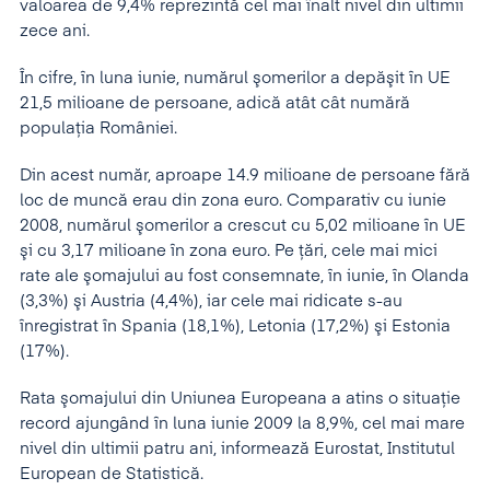
valoarea de 9,4% reprezintă cel mai înalt nivel din ultimii
zece ani.
În cifre, în luna iunie, numărul şomerilor a depăşit în UE
21,5 milioane de persoane, adică atât cât numără
populaţia României.
Din acest număr, aproape 14.9 milioane de persoane fără
loc de muncă erau din zona euro. Comparativ cu iunie
2008, numărul şomerilor a crescut cu 5,02 milioane în UE
şi cu 3,17 milioane în zona euro. Pe ţări, cele mai mici
rate ale şomajului au fost consemnate, în iunie, în Olanda
(3,3%) şi Austria (4,4%), iar cele mai ridicate s-au
înregistrat în Spania (18,1%), Letonia (17,2%) şi Estonia
(17%).
Rata şomajului din Uniunea Europeana a atins o situaţie
record ajungând în luna iunie 2009 la 8,9%, cel mai mare
nivel din ultimii patru ani, informează Eurostat, Institutul
European de Statistică.