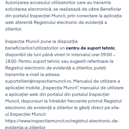
Autorizarea accesului utilizatorilor care au transmis
solicitarea electronică, se realizează de către Beneficiar
din portalul Inspecției Muncii, prin conectare la aplicația
web aferentă Registrului electronic de evidență a
zilierilor.
Inspecția Muncii pune la dispoziția
beneficiarilor/utilizatorilor un
centru de suport tehnic
,
disponibil de luni până vineri în intervalul orar 09:00 –
18:00. Pentru suport tehnic sau sugestii referitoare la
Registrul electronic de evidență a zilierilor, puteți
transmite e-mail la adresa
suportzilieri@inspectiamuncii.ro
. Manualul de utilizare a
aplicației mobile „Inspecția Muncii”, manualul de utilizare
a aplicației web din portalul din portalul Inspecției
Muncii, răspunsuri la întrebări frecvente privind Registrul
electronic de evidență a zilierilor le găsiți direct pe site-
ul Inspecției Muncii:
https://www.inspectiamuncii.ro/registrul-electronic-de-
evidenta-a-zilierilor