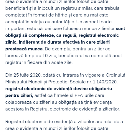
crea o evidență a muncii zilierilor folosit de către
beneficiari și a înlocuit un registru similar, care trebuia
completat în format de hârtie și care nu mai este
acceptat în relația cu autoritățile. Un aspect foarte
important este că, cei care folosesc munca zilierilor
sunt
obligați să completeze, ca regulă, registrul electronic
zilnic,
indiferent de durata efectivă în care zilierii
prestează munca
. De exemplu, pentru un zilier ce
lucrează timp de 10 zile, beneficiarul va completă acel
registru în fiecare din acele zile.
Din 25 iulie 2020, odată cu intrarea în vigoare a Ordinului
Ministrului Muncii și Protecției Sociale nr. 1.140/2020,
registrul electronic de evidență devine obligatoriu
pentru zilieri,
astfel că firmele și PFA-urile care
colaborează cu zilieri au obligația să țină evidența
acestora în Registrul electronic de evidență a zilierilor.
Registrul electronic de evidență a zilierilor are rolul de a
crea o evidență a muncii zilierilor folosit de către