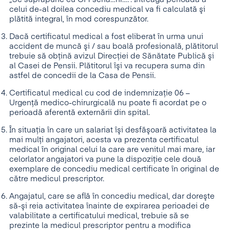
celui de-al doilea concediu medical va fi calculată şi
plătită integral, în mod corespunzător.
Dacă certificatul medical a fost eliberat în urma unui
accident de muncă şi / sau boală profesională, plătitorul
trebuie să obţină avizul Direcţiei de Sănătate Publică şi
al Casei de Pensii. Plătitorul îşi va recupera suma din
astfel de concedii de la Casa de Pensii.
Certificatul medical cu cod de indemnizaţie 06 –
Urgenţă medico-chirurgicală nu poate fi acordat pe o
perioadă aferentă externării din spital.
În situaţia în care un salariat îşi desfăşoară activitatea la
mai mulţi angajatori, acesta va prezenta certificatul
medical în original celui la care are venitul mai mare, iar
celorlator angajatori va pune la dispoziţie cele două
exemplare de concediu medical certificate în original de
către medicul prescriptor.
Angajatul, care se află în concediu medical, dar doreşte
să-şi reia activitatea înainte de expirarea perioadei de
valabilitate a certificatului medical, trebuie să se
prezinte la medicul prescriptor pentru a modifica