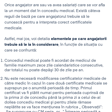
Orice angajator are sau va avea salariaţi care se vor afla
la un moment dat în concediu medical. Există câteva
reguli de bază pe care angajatorul trebuie să le
cunoască pentru a interpreta corect certificatele
medicale.
Astfel, mai jos, voi detalia
elementele pe care angajatorii
trebuie să le ia în considerare
, în funcţie de situaţia cu
care se confruntă:
Concediul medical poate fi acordat de medicul de
familie maximum zece zile calendaristice consecutive,
dar totalul nu poate depăşi 30 de zile pe an.
Nu este necesară modificarea certificatelor medicale de
către medic în cazul în care două certificate medicale se
suprapun pe o anumită perioadă de timp. Primul
certificat va fi plătit numai pentru perioada cuprinsă de
la prima zi de concediu până la prima zi a celui de-al
doilea concediu medical şi pentru zilele rămase
neplătite se va face menţiunea în rubrica „ Observaţii”:
„Se suprapune cu CM seria…nr….”. Întreaga perioadă a