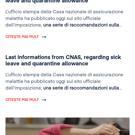
leave and quarantine allowance
L’ufficio stampa della Casa nazionale di assicurazione
malattia ha pubblicato oggi sul sito ufficiale
dell’imposizione,
una serie di raccomandazioni
sulla
concessione di congedi per malattia e l’indennità di
CITEȘTE MAI MULT
quarantena
.
Last informations from CNAS, regarding sick
leave and quarantine allowance
L’ufficio stampa della Casa nazionale di assicurazione
malattia ha pubblicato oggi sul sito ufficiale
dell’imposizione,
una serie di raccomandazioni
sulla
concessione di congedi per malattia e l’indennità di
CITEȘTE MAI MULT
quarantena
.