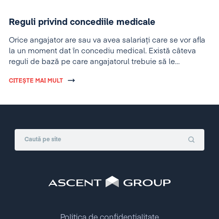
Reguli privind concediile medicale
Orice angajator are sau va avea salariaţi care se vor afla
la un moment dat în concediu medical. Există câteva
reguli de bază pe care angajatorul trebuie să le
cunoască pentru a interpreta corect certificatele
CITEȘTE MAI MULT
medicale.
Politica de confidențialitate