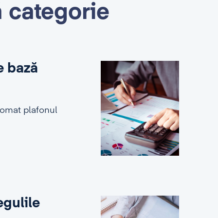
ă categorie
e bază
tomat plafonul
egulile