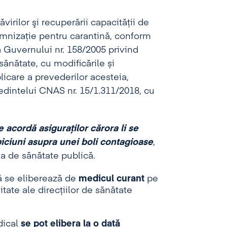
ăvirilor şi recuperării capacităţii de
mnizaţie pentru carantină, conform
 Guvernului nr. 158/2005 privind
sănătate, cu modificările și
icare a prevederilor acesteia,
ședintelui CNAS nr. 15/1.311/2018, cu
e acordă asiguraţilor cărora li se
piciuni asupra unei boli contagioase
,
cţia de sănătate publică.
ă se eliberează de
medicul curant
pe
itate ale direcţiilor de sănătate
dical
se pot elibera la o dată