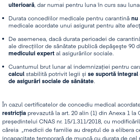
ulterioară
, dar numai pentru luna în curs sau luna
Durata concediilor medicale pentru carantină
nu
medicale acordate unui asigurat pentru alte afecț
De asemenea, dacă durata perioadei de carantină 
ale direcţiilor de sănătate publică depăşeşte 90 d
medicului expert
al asigurărilor sociale.
Cuantumul brut lunar al indemnizaţiei pentru car
calcul
stabilită potrivit legii și
se suportă integral
de asigurări sociale de sănătate
.
În cazul certificatelor de concediu medical acordat
restricția
prevazută la art. 20 alin (1) din Anexa 1 la O
președintelui CNAS nr. 15/1.311/2018, cu modificările
căreia „medicii de familie au dreptul de a elibera 
incapacitate temporară de muncă cu durata de cel m