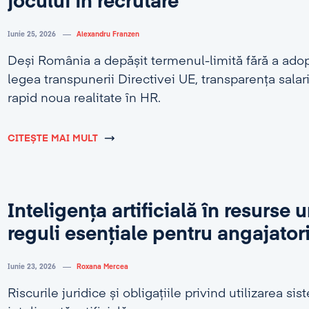
jocului în recrutare
Iunie 25, 2026
Alexandru Franzen
Deși România a depășit termenul-limită fără a adop
legea transpunerii Directivei UE, transparența salar
rapid noua realitate în HR.
CITEȘTE MAI MULT
Inteligența artificială în resurse
reguli esențiale pentru angajator
Iunie 23, 2026
Roxana Mercea
Riscurile juridice și obligațiile privind utilizarea si