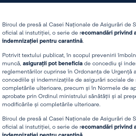
Biroul de presă al Casei Naționale de Asigurări de Să
oficial al instutiției, o serie de r
ecomandări privind a
indemnizației pentru carantină
.
Potrivit textului publicat, în scopul prevenirii îmboln
muncă,
asiguraţii pot beneficia
de concediu şi inde
reglementărilor cuprinse în Ordonanța de Urgență a
concediile şi indemnizaţiile de asigurări sociale de 
completările ulterioare, precum și în Normele de apl
aprobate prin Ordinul ministrului sănătății și al pre
modificările și completările ulterioare.
Biroul de presă al Casei Naționale de Asigurări de Să
oficial al instutiției, o serie de r
ecomandări privind a
indemnizației pentru carantină
.