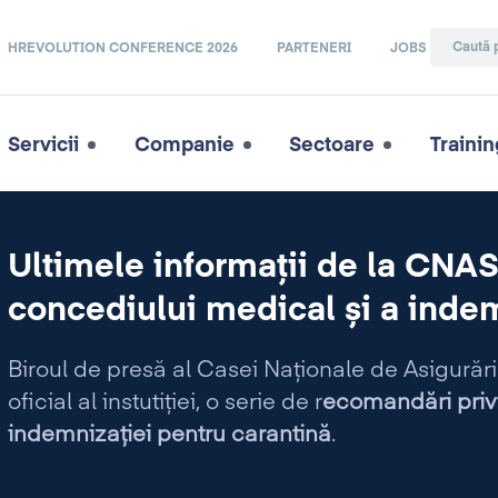
HREVOLUTION CONFERENCE 2026
PARTENERI
JOBS
Servicii
Companie
Sectoare
Trainin
Ultimele informații de la CNAS,
concediului medical și a indem
Biroul de presă al Casei Naționale de Asigurări 
oficial al instutiției, o serie de r
ecomandări priv
indemnizației pentru carantină
.