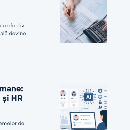
ta efectiv
ială devine
 umane:
i și HR
stemelor de