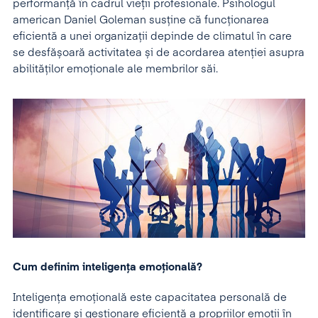
performanță în cadrul vieții profesionale. Psihologul
american Daniel Goleman susține că funcționarea
eficientă a unei organizaţii depinde de climatul în care
se desfășoară activitatea și de acordarea atenţiei asupra
abilităţilor emoţionale ale membrilor săi.
Cum definim inteligen
ț
a emo
țională
?
Inteligenţa emoţională este capacitatea personală de
identificare şi gestionare eficientă a propriilor emoţii în