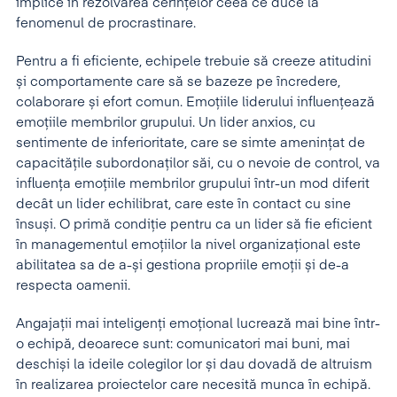
implice în rezolvarea cerințelor ceea ce duce la
fenomenul de procrastinare.
Pentru a fi eficiente, echipele trebuie să creeze atitudini
și comportamente care să se bazeze pe încredere,
colaborare și efort comun. Emoțiile liderului influențează
emoțiile membrilor grupului. Un lider anxios, cu
sentimente de inferioritate, care se simte amenințat de
capacitățile subordonaților săi, cu o nevoie de control, va
influența emoțiile membrilor grupului într-un mod diferit
decât un lider echilibrat, care este în contact cu sine
însuși. O primă condiție pentru ca un lider să fie eficient
în managementul emoțiilor la nivel organizațional este
abilitatea sa de a-și gestiona propriile emoții și de-a
respecta oamenii.
Angajații mai inteligenți emoțional lucrează mai bine într-
o echipă, deoarece sunt: comunicatori mai buni, mai
deschiși la ideile colegilor lor și dau dovadă de altruism
în realizarea proiectelor care necesită munca în echipă.