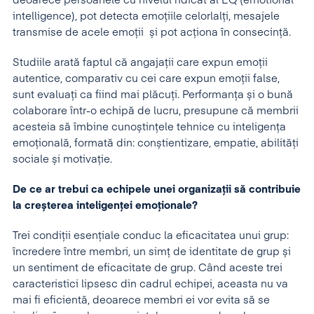
deoarece persoanele cu nivelul ridicat al EQ (emotional
intelligence), pot detecta emoțiile celorlalți, mesajele
transmise de acele emoții și pot acționa în consecință.
Studiile arată faptul că angajații care expun emoții
autentice, comparativ cu cei care expun emoții false,
sunt evaluați ca fiind mai plăcuți. Performanța și o bună
colaborare într-o echipă de lucru, presupune că membrii
acesteia să îmbine cunoștințele tehnice cu inteligența
emoțională, formată din: conștientizare, empatie, abilități
sociale și motivație.
De ce ar trebui ca echipele unei organiza
ț
ii s
ă
contribuie
la cre
ș
terea inteligen
ț
ei emo
ț
ionale?
Trei condiții esențiale conduc la eficacitatea unui grup:
încredere între membri, un simț de identitate de grup și
un sentiment de eficacitate de grup. Când aceste trei
caracteristici lipsesc din cadrul echipei, aceasta nu va
mai fi eficientă, deoarece membri ei vor evita să se