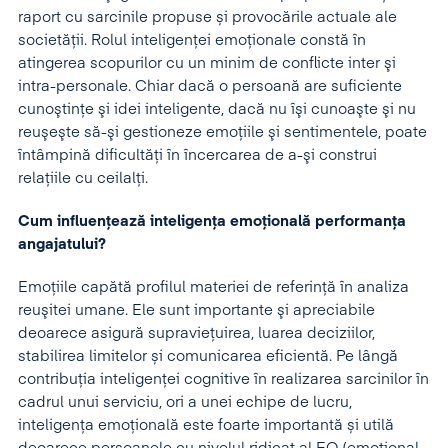
raport cu sarcinile propuse și provocările actuale ale
societății. Rolul inteligenței emoționale constă în
atingerea scopurilor cu un minim de conflicte inter şi
intra-personale. Chiar dacă o persoană are suficiente
cunoştinţe şi idei inteligente, dacă nu îşi cunoaşte şi nu
reuşeşte să-şi gestioneze emoţiile şi sentimentele, poate
întâmpină dificultăţi în încercarea de a-şi construi
relaţiile cu ceilalţi.
Cum influen
ț
eaz
ă
inteligen
ț
a emo
ț
ional
ă
performan
ța
angajatului?
Emoţiile capătă profilul materiei de referinţă în analiza
reuşitei umane. Ele sunt importante şi apreciabile
deoarece asigură supravieţuirea, luarea deciziilor,
stabilirea limitelor și comunicarea eficientă. Pe lângă
contribuția inteligenței cognitive în realizarea sarcinilor în
cadrul unui serviciu, ori a unei echipe de lucru,
inteligența emoțională este foarte importantă și utilă