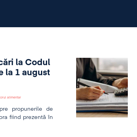
cări la Codul
e la 1 august
torul alimentar
spre propunerile de
ora fiind prezentă în