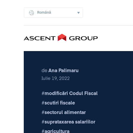
Română
de
Ana Palimaru
Iulie 19, 2022
modificări Codul Fiscal
scutiri fiscale
sectorul alimentar
suprataxarea salariilor
agricultura