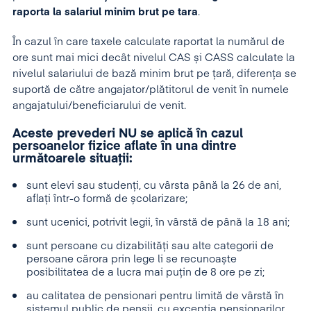
raporta la salariul minim brut pe tara
.
În cazul în care taxele calculate raportat la numărul de
ore sunt mai mici decât nivelul CAS și CASS calculate la
nivelul salariului de bază minim brut pe țară, diferența se
suportă de către angajator/plătitorul de venit în numele
angajatului/beneficiarului de venit.
Aceste prevederi NU se aplică în cazul
persoanelor fizice aflate în una dintre
următoarele situații:
sunt elevi sau studenți, cu vârsta până la 26 de ani,
aflați într-o formă de școlarizare;
sunt ucenici, potrivit legii, în vârstă de până la 18 ani;
sunt persoane cu dizabilități sau alte categorii de
persoane cărora prin lege li se recunoaște
posibilitatea de a lucra mai puțin de 8 ore pe zi;
au calitatea de pensionari pentru limită de vârstă în
sistemul public de pensii, cu excepția pensionarilor