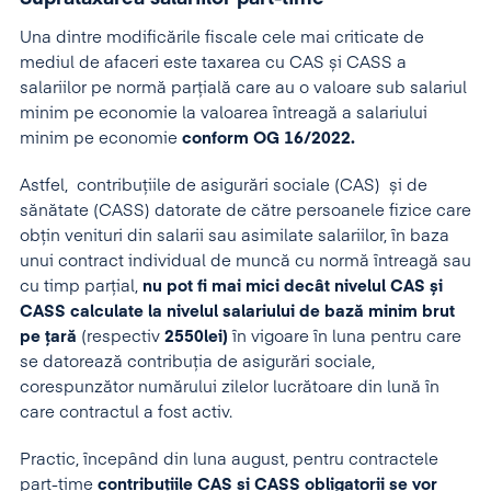
Una dintre modificările fiscale cele mai criticate de
mediul de afaceri este taxarea cu CAS și CASS a
salariilor pe normă parțială care au o valoare sub salariul
minim pe economie la valoarea întreagă a salariului
minim pe economie
conform OG 16/2022.
Astfel, contribuțiile de asigurări sociale (CAS) și de
sănătate (CASS) datorate de către persoanele fizice care
obțin venituri din salarii sau asimilate salariilor, în baza
unui contract individual de muncă cu normă întreagă sau
cu timp parțial,
nu pot fi mai mici decât nivelul CAS și
CASS calculate la nivelul salariului de bază minim brut
pe țară
(respectiv
2550lei)
în vigoare în luna pentru care
se datorează contribuția de asigurări sociale,
corespunzător numărului zilelor lucrătoare din lună în
care contractul a fost activ.
Practic, începând din luna august, pentru contractele
part-time
contribuțiile CAS si CASS obligatorii se vor