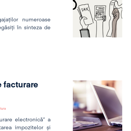
ajaților numeroase
găsiți în sinteza de
e facturare
ctura
urare electronică“ a
area impozitelor și