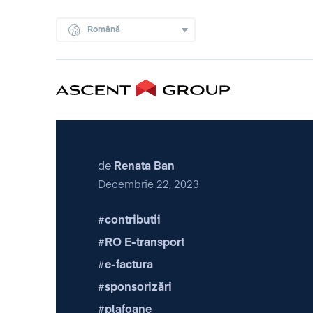
Română
de
Renata Ban
Decembrie 22, 2023
contributii
RO E-transport
e-factura
sponsorizări
plafoane