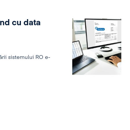
ând cu data
cării sistemului RO e-