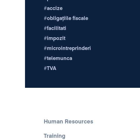
accize
obligațiile fiscale
facilitati
impozit
microintreprinderi
telemunca
TVA
Human Resources
Training