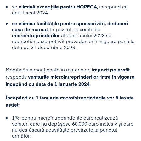
se
elimină excepțiile pentru HORECA
, începând cu
anul fiscal 2024.
se elimina facilitățile pentru sponsorizări, deduceri
casa de marcat
. Impozitul pe veniturile
microîntreprinderilor
aferent anului 2023 se
redirecționează potrivit prevederilor în vigoare până la
data de 31 decembrie 2023.
Modificările menționate în materie de
impozit pe profit
,
respectiv
veniturile microîntreprinderilor
,
intră în vigoare
începând cu data de 1 ianuarie 2024
.
Începând cu 1 ianuarie microîntreprinderile vor fi taxate
astfel:
1%, pentru microîntreprinderile care realizează
venituri care nu depășesc 60.000 euro inclusiv și care
nu desfășoară activitățile prevăzute la punctul
următor;