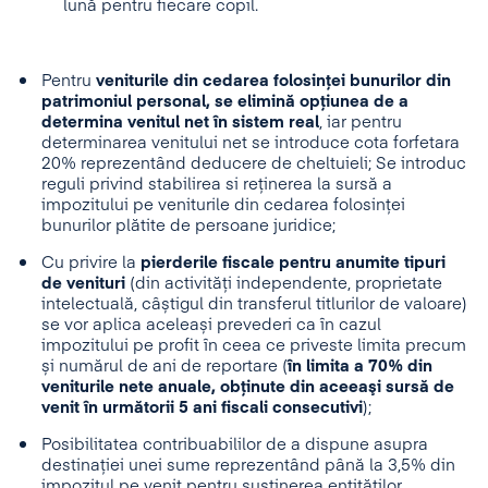
lună pentru fiecare copil.
Pentru
veniturile din cedarea folosinței bunurilor din
patrimoniul personal, se elimină opţiunea de a
determina venitul net în sistem real
, iar pentru
determinarea venitului net se introduce cota forfetara
20% reprezentând deducere de cheltuieli; Se introduc
reguli privind stabilirea si reținerea la sursă a
impozitului pe veniturile din cedarea folosinței
bunurilor plătite de persoane juridice;
Cu privire la
pierderile fiscale pentru anumite tipuri
de venituri
(din activități independente, proprietate
intelectuală, câștigul din transferul titlurilor de valoare)
se vor aplica aceleași prevederi ca în cazul
impozitului pe profit în ceea ce priveste limita precum
și numărul de ani de reportare (
în limita a 70% din
veniturile nete anuale, obţinute din aceeaşi sursă de
venit în următorii 5 ani fiscali consecutivi
);
Posibilitatea contribuabililor de a dispune asupra
destinaţiei unei sume reprezentând până la 3,5% din
impozitul pe venit pentru susţinerea entităţilor