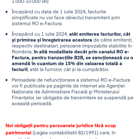
1.000-10.000 lei)
Începând cu data de 1 iulie 2024, facturile
simplificate nu vor face obiectul transmiterii prin
sistemul RO e-Factura.
Începând cu 1 iulie 2024,
atât emiterea facturilor, cât
și primirea și înregistrarea acestora
de către emitenți,
respectiv destinatari, persoane impozabile stabilite în
România,
în altă modalitate decât prin canalul RO e-
Factura, pentru tranzacțiile B2B, se sancționează cu o
amendă în cuantum de 15% din valoarea totală a
facturii
, atât la furnizor, cât și la cumpărător.
Perioadele de nefuncționare a sistemul RO e-Factura
vor fi publicate pe paginile de internet ale Agenției
Naționale de Administrare Fiscală şi Ministerului
Finanțelor, iar obligația de transmitere se suspendă pe
această perioadă.
Noi obligații pentru persoanele juridice fără scop
patrimonial
(Legea contabilitatii 82/1991) care, în