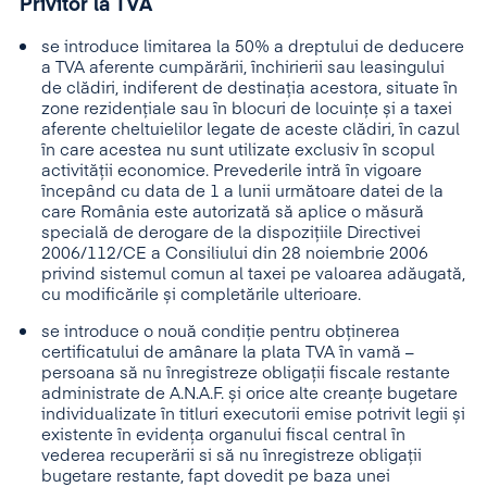
Privitor la TVA
se introduce limitarea la 50% a dreptului de deducere
a TVA aferente cumpărării, închirierii sau leasingului
de clădiri, indiferent de destinația acestora, situate în
zone rezidențiale sau în blocuri de locuințe și a taxei
aferente cheltuielilor legate de aceste clădiri, în cazul
în care acestea nu sunt utilizate exclusiv în scopul
activității economice. Prevederile intră în vigoare
începând cu data de 1 a lunii următoare datei de la
care România este autorizată să aplice o măsură
specială de derogare de la dispozițiile Directivei
2006/112/CE a Consiliului din 28 noiembrie 2006
privind sistemul comun al taxei pe valoarea adăugată,
cu modificările și completările ulterioare.
se introduce o nouă condiție pentru obținerea
certificatului de amânare la plata TVA în vamă –
persoana să nu înregistreze obligații fiscale restante
administrate de A.N.A.F. și orice alte creanțe bugetare
individualizate în titluri executorii emise potrivit legii și
existente în evidența organului fiscal central în
vederea recuperării si să nu înregistreze obligații
bugetare restante, fapt dovedit pe baza unei