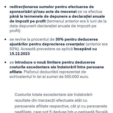
redirecționarea sumelor pentru efectuarea de
sponsorizări și/sau acte de mecenat
se va efectua
până la termenele de depunere a declarației anuale
de impozit pe profit
(termenul anterior era 6 luni de la
data depunerii declarației anuale de impozit pe
profit).
se revine la procentul de
30% pentru deducerea
ajustărilor
pentru deprecierea creanțelor
(anterior era
50%). Această prevedere se aplică
începând cu
15.12.2023
se
introduce o nouă limitare pentru deducerea
costurile excedentare ale îndatorării între persoane
afiliate
. Plafonul deductibil reprezentat de
echivalentul în lei al sumei de 500.000 euro.
Costurile totale excedentare ale îndatorării
rezultate din tranzacții efectuate atât cu
persoanele afiliate respective, cât și cu persoanele
neafiliate, care pot fi deduse într-o perioadă fiscală,