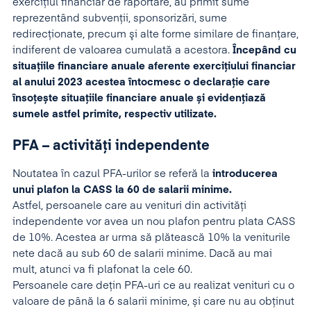
exercițiul financiar de raportare, au primit sume
reprezentând subvenții, sponsorizări, sume
redirecționate, precum şi alte forme similare de finanțare,
indiferent de valoarea cumulată a acestora.
Începând cu
situațiile financiare anuale aferente exercițiului financiar
al anului 2023 acestea întocmesc o declarație care
însoțește situațiile financiare anuale și evidențiază
sumele astfel primite, respectiv utilizate.
PFA – activități independente
Noutatea în cazul PFA-urilor se referă la
introducerea
unui plafon la CASS la 60 de salarii minime.
Astfel, persoanele care au venituri din activități
independente vor avea un nou plafon pentru plata CASS
de 10%. Acestea ar urma să plătească 10% la veniturile
nete dacă au sub 60 de salarii minime. Dacă au mai
mult, atunci va fi plafonat la cele 60.
Persoanele care dețin PFA-uri ce au realizat venituri cu o
valoare de până la 6 salarii minime, și care nu au obținut