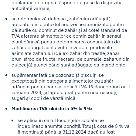
declarații pe propria răspundere puse la dispoziția
autorității vamale;
se reformulează definiția „zahărului adăugat”,
aplicabilă în contextul accizei nearmonizate pentru
băuturile cu conținut de zahăr și al cotei standard de
TVA aferente alimentelor ce conțin zahăr, în sensul
clarificării că pentru determinarea conținutului de
zahăr adăugat sunt avute în vedere produsele
asimilate zahărului (de ex. zahăr din trestie, zahăr
brun, sirop de fructe, nectarul de curmale, zaharuri din
dulceață) atunci când sunt adăugate ca ingrediente.
suplimentar față de cozonac și biscuiți, se
exceptează din categoria alimentelor cu zahăr
adăugat pentru care se aplică TVA 19% începând cu 1
ianuarie 2024, și laptele praf pentru nou-născuți,
sugari și copii de vârstă mică.
Modificarea TVA-ului de la 5% la 9%:
se aplică în cazul locuințelor sociale ce
îndeplinesc anumite condiții. Totuși, cota de 5 % va
fi menținută până la 31.12.2024 dacă au fost