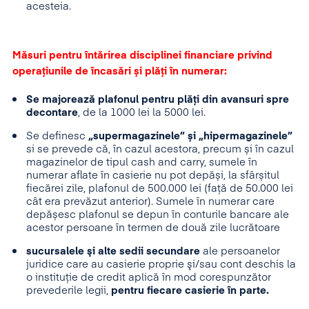
acesteia.
Măsuri pentru întărirea disciplinei financiare privind
operațiunile de încasări și plăți în numerar:
Se majorează plafonul pentru plăți din avansuri spre
decontare
, de la 1000 lei la 5000 lei.
Se definesc
„supermagazinele” și „hipermagazinele”
si se prevede că, în cazul acestora, precum și în cazul
magazinelor de tipul cash and carry, sumele în
numerar aflate în casierie nu pot depăși, la sfârșitul
fiecărei zile, plafonul de 500.000 lei (față de 50.000 lei
cât era prevăzut anterior). Sumele în numerar care
depășesc plafonul se depun în conturile bancare ale
acestor persoane în termen de două zile lucrătoare
sucursalele şi alte sedii secundare
ale persoanelor
juridice care au casierie proprie şi/sau cont deschis la
o instituţie de credit aplică în mod corespunzător
prevederile legii,
pentru fiecare casierie în parte.