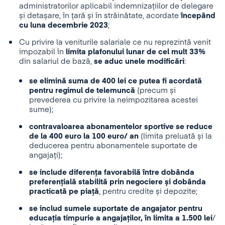
administratorilor aplicabil indemnizațiilor de delegare
și detașare, în țară și în străinătate, acordate
începând
cu luna decembrie 2023
;
Cu privire la veniturile salariale ce nu reprezintă venit
impozabil în
limita plafonului lunar de cel mult 33%
din salariul de bază,
se aduc unele modificări
:
se elimină suma de 400 lei ce putea fi acordată
pentru regimul de telemuncă
(precum și
prevederea cu privire la neimpozitarea acestei
sume);
contravaloarea abonamentelor sportive se reduce
de la 400 euro la 100 euro/ an
(limita preluată și la
deducerea pentru abonamentele suportate de
angajați);
se include diferența favorabilă între dobânda
preferențială stabilită prin negociere și dobânda
practicată pe piață
, pentru credite și depozite;
se includ sumele suportate de angajator pentru
educația timpurie a angajaților, în limita a 1.500 lei
/