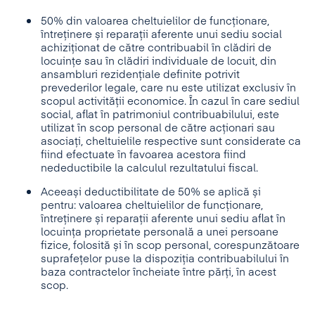
50% din valoarea cheltuielilor de funcționare,
întreținere și reparații aferente unui sediu social
achiziționat de către contribuabil în clădiri de
locuințe sau în clădiri individuale de locuit, din
ansambluri rezidențiale definite potrivit
prevederilor legale, care nu este utilizat exclusiv în
scopul activității economice. În cazul în care sediul
social, aflat în patrimoniul contribuabilului, este
utilizat în scop personal de către acționari sau
asociați, cheltuielile respective sunt considerate ca
fiind efectuate în favoarea acestora fiind
nedeductibile la calculul rezultatului fiscal.
Aceeași deductibilitate de 50% se aplică și
pentru: valoarea cheltuielilor de funcționare,
întreținere și reparații aferente unui sediu aflat în
locuința proprietate personală a unei persoane
fizice, folosită și în scop personal, corespunzătoare
suprafețelor puse la dispoziția contribuabilului în
baza contractelor încheiate între părți, în acest
scop.