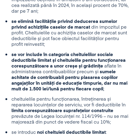
cea realizată până în 2024, în același procent de 70%,
dar pe 7 ani;
se elimină facilitățile privind deducerea sumelor
privind achizițiile caselor de marcat
din impozitul pe
profit. Cheltuielile cu achiziția caselor de marcat sunt
deductibile și pot face obiectul facilităților pentru
profit reinvestit;
se vor include în categoria cheltuielilor sociale
deductibile limitat și cheltuielile pentru funcționarea
corespunzătoare a unor creșe și grădinițe
aflate în
administrarea contribuabililor precum și
sumele
achitate de contribuabil pentru plasarea copiilor
angajaților în unități de educație timpurie, dar nu mai
mult de 1.500 lei/lună pentru fiecare copil
;
cheltuielile pentru funcționarea, întreținerea și
repararea locuințelor de serviciu, vor fi deductibile în
limita corespunzătoare suprafețelor construite
prevăzute de Legea locuinței nr. 114/1996 – nu se mai
majorează din punct de vedere fiscal cu 10%;
se introduc
noi cheltuieli deductibile limitat
: