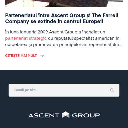
Parteneriatul între Ascent Group și The Farrell
Company se extinde în centrul Europei!
În luna ianuarie 2009 Ascent Group a încheiat un
parteneriat strategic
cu reputatul specialist american în
cercetarea şi promovarea principiilor antreprenoriatului
şi soluţiilor inovatoare în afaceri – Larry Farrell. În baza
CITEȘTE MAI MULT
acestui parteneriat Ascent Group urma să reprezinte
exclusiv The Farrell Company în România, Bulgaria,
Serbia şi Republica Moldova pentru servicii de training şi
consultanţă pe teme de antreprenoriat.