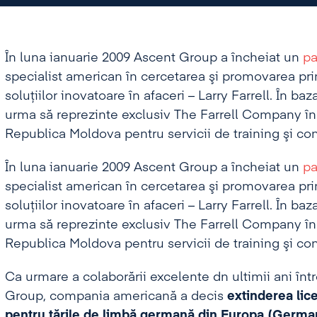
de training şi consultanţă pe teme de antrepren
În luna ianuarie 2009 Ascent Group a încheiat un
pa
specialist american în cercetarea şi promovarea prin
soluţiilor inovatoare în afaceri – Larry Farrell. În b
urma să reprezinte exclusiv The Farrell Company în 
Republica Moldova pentru servicii de training şi co
În luna ianuarie 2009 Ascent Group a încheiat un
pa
specialist american în cercetarea şi promovarea prin
soluţiilor inovatoare în afaceri – Larry Farrell. În b
urma să reprezinte exclusiv The Farrell Company în 
Republica Moldova pentru servicii de training şi co
Ca urmare a colaborării excelente dn ultimii ani în
Group, compania americană a decis
extinderea lic
pentru țările de limbă germană din Europa (Germania