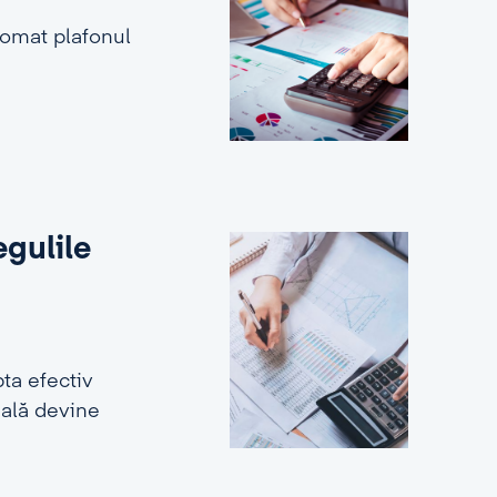
tomat plafonul
egulile
ta efectiv
ială devine