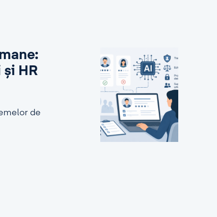
 umane:
i și HR
stemelor de