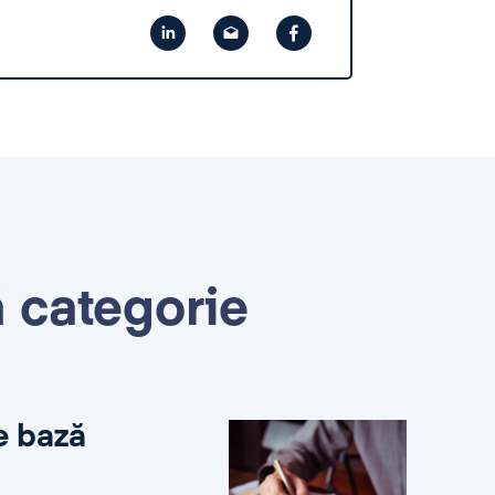
ă categorie
e bază