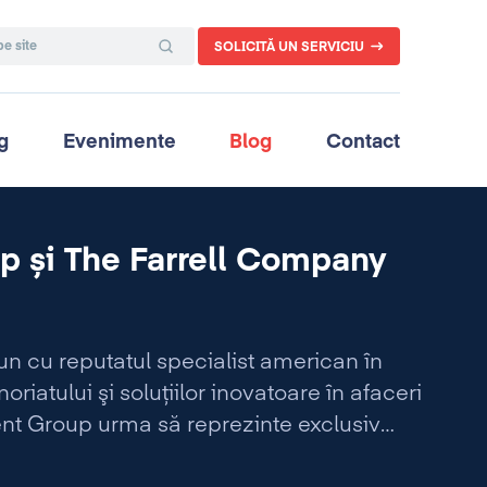
SOLICITĂ UN SERVICIU
g
Evenimente
Blog
Contact
up și The Farrell Company
 un
cu reputatul specialist american în
riatului şi soluţiilor inovatoare în afaceri
cent Group urma să reprezinte exclusiv
bia şi Republica Moldova pentru servicii