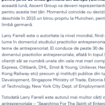
această lună, Ascent Group va deveni reprezentantu
pentru aceste trei țări. Momentul coincide cu deciz
deschide în 2015 un birou propriu la Munchen, pentr
limbă germană.
Larry Farrell este o autoritate la nivel mondial, fiin
lume în domeniul studiului practicilor antreprenoria
teme de antreprenoriat. El conduce de peste 30 de a
domeniul practicilor antreprenoriale, aflată în topul 
clienţii săi se numără unele din cele mai mari com
Express, Citibank, DHL, Emst & Young, Unilever, H
Kong Railway etc) precum şi instituţii publice din 
Development, Singapore Ministry of Trade, Estonia 
of Technology, New York City Dept. of Employment 
Totodată Larry Farrell este autorul mai multor cărţi
antreprenoriale – “Searching For The Spirit of Enterp