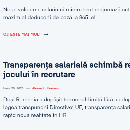
Noua valoare a salariului minim brut majorează au
maxim al deducerii de bază la 865 lei.
CITEȘTE MAI MULT
Transparența salarială schimbă r
jocului în recrutare
Iunie 25, 2026
Alexandru Franzen
Deși România a depășit termenul-limită fără a adop
legea transpunerii Directivei UE, transparența salar
rapid noua realitate în HR.