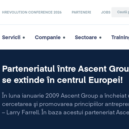
HREVOLUTION CONFERENCE 2026
PARTENERI
JOBS
Servicii
Companie
Sectoare
Trainin
Parteneriatul între Ascent Gro
se extinde în centrul Europei!
În luna ianuarie 2009 Ascent Group a încheiat
cercetarea şi promovarea principiilor antrepreno
– Larry Farrell. În baza acestui parteneriat As
The Farrell Company în România, Bulgaria, Ser