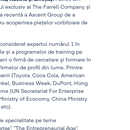
l exclusiv al The Farrell Company și
ia recentă a Ascent Group de a
u acoperirea piețelor vorbitoare de
d considerat expertul numărul 1 în
le și a programelor de training pe
ni o firmă de cercetare şi formare în
firmelor de profil din lume. Printre
panii (Toyota, Coca Cola, American
enkel, Business Week, DuPont, Hong
lume (UN Secretariat For Enterprise
Ministry of Economy, China Ministry
etc).
 de specialitate pe teme
rise”, “The Entrepreneurial Age”,