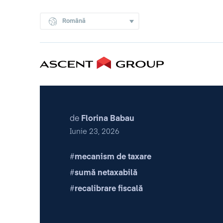
Română
de
Florina Babau
Iunie 23, 2026
mecanism de taxare
sumă netaxabilă
recalibrare fiscală