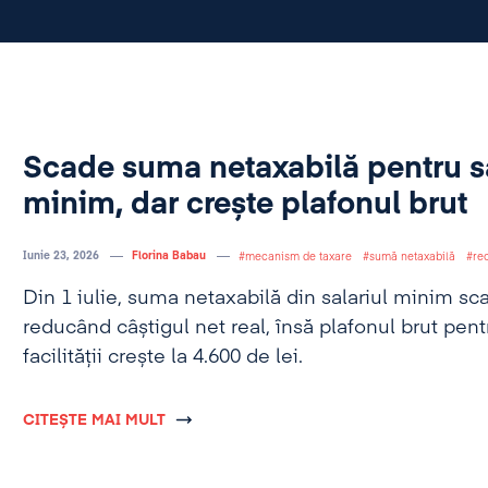
Scade suma netaxabilă pentru sa
minim, dar crește plafonul brut
Iunie 23, 2026
Florina Babau
mecanism de taxare
sumă netaxabilă
rec
Din 1 iulie, suma netaxabilă din salariul minim sca
reducând câștigul net real, însă plafonul brut pen
facilității crește la 4.600 de lei.
CITEȘTE MAI MULT