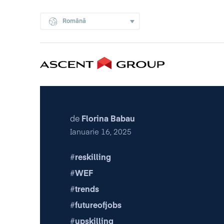
Română
de
Florina Babau
Ianuarie 16, 2025
reskilling
WEF
trends
futureofjobs
upskilling