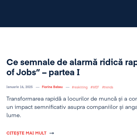
Ce semnale de alarmă ridică rap
of Jobs” – partea I
Ianuarie 16, 2025
Florina Babau
reskilling
WEF
trends
Transformarea rapidă a locurilor de muncă și a c
un impact semnificativ asupra companiilor și angaj
lume.
CITEȘTE MAI MULT