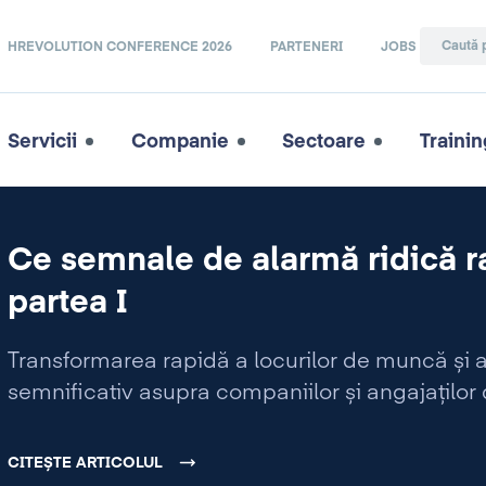
HREVOLUTION CONFERENCE 2026
PARTENERI
JOBS
Servicii
Companie
Sectoare
Trainin
Ce semnale de alarmă ridică ra
partea I
Transformarea rapidă a locurilor de muncă și
semnificativ asupra companiilor și angajaților 
CITEȘTE ARTICOLUL