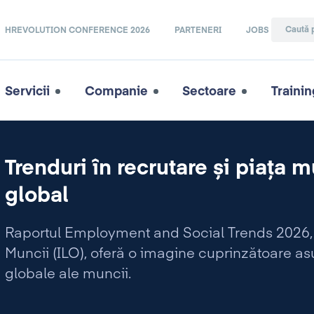
HREVOLUTION CONFERENCE 2026
PARTENERI
JOBS
Servicii
Companie
Sectoare
Trainin
Trenduri în recrutare și piața m
global
Raportul Employment and Social Trends 2026, p
Muncii (ILO), oferă o imagine cuprinzătoare as
globale ale muncii.