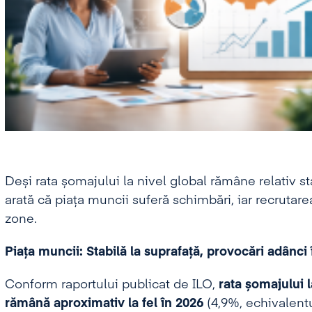
Deși rata șomajului la nivel global rămâne relativ sta
arată că piața muncii suferă schimbări, iar recrutar
zone.
Piața muncii: Stabilă la suprafață, provocări adânci î
Conform raportului publicat de ILO,
rata șomajului l
rămână aproximativ la fel în 2026
(4,9%, echivalent