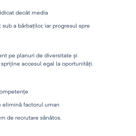
ridicat decât media
sub a bărbaților, iar progresul spre
nt pe planuri de diversitate și
sprijine accesul egal la oportunități.
 competențe
nu elimină factorul uman
em de recrutare sănătos.