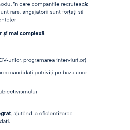
modul în care companiile recrutează:
unt rare, angajatorii sunt forțați să
ntelor.
ar și mai complexă
CV-urilor, programarea interviurilor)
area candidați potriviți pe baza unor
subiectivismului
egrat
, ajutând la eficientizarea
dați.