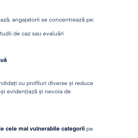
ează, angajatorii se concentrează pe:
studii de caz sau evaluări
r
nuă
idați cu profiluri diverse și reduce
eși evidențiază și nevoia de
fie cele mai vulnerabile categorii
pe