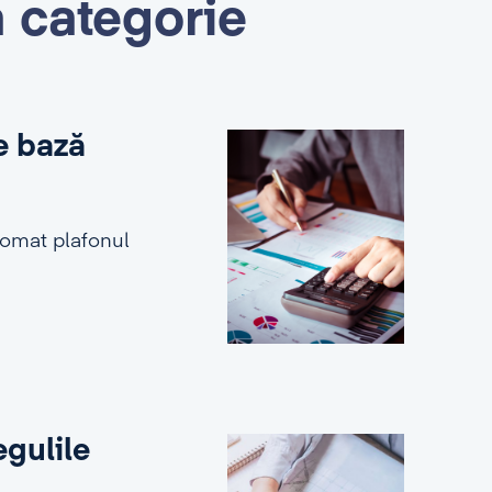
ă categorie
e bază
tomat plafonul
egulile