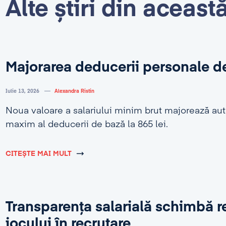
Alte știri din aceast
Majorarea deducerii personale d
Iulie 13, 2026
Alexandra Ristin
Noua valoare a salariului minim brut majorează au
maxim al deducerii de bază la 865 lei.
CITEȘTE MAI MULT
Transparența salarială schimbă r
jocului în recrutare