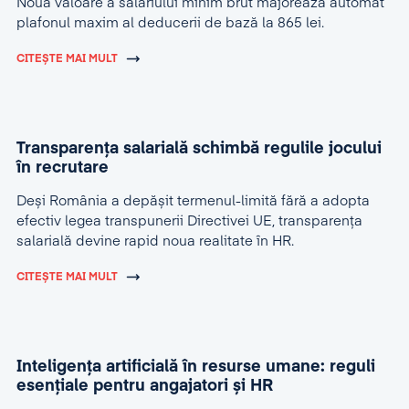
Noua valoare a salariului minim brut majorează automat
plafonul maxim al deducerii de bază la 865 lei.
CITEȘTE MAI MULT
Transparența salarială schimbă regulile jocului
în recrutare
Deși România a depășit termenul-limită fără a adopta
efectiv legea transpunerii Directivei UE, transparența
salarială devine rapid noua realitate în HR.
CITEȘTE MAI MULT
Inteligența artificială în resurse umane: reguli
esențiale pentru angajatori și HR