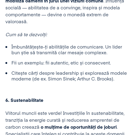
mobiliza oamenii în jurul unei viziuni comune
. Influența
socială — abilitatea de a convinge, inspira și modela
comportamente — devine o monedă extrem de
valoroasă.
Cum să te dezvolți:
Îmbunătățește-ți abilitățile de comunicare. Un lider
bun știe să transmită clar mesaje complexe.
Fii un exemplu: fii autentic, etic și consecvent.
Citește cărți despre leadership și explorează modele
moderne (de ex. Simon Sinek; Arthur C. Brooks).
6. Sustenabilitate
Viitorul muncii este verde! Investițiile în sustenabilitate,
tranziția la energie curată și reducerea amprentei de
carbon creează
o mulțime de oportunități de joburi
.
Specialiștii care înțeleg și contribuie la aceste domenii