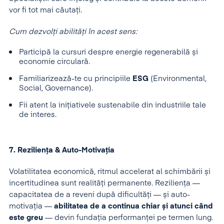
vor fi tot mai căutați.
Cum dezvolți abilități în acest sens:
Participă la cursuri despre energie regenerabilă și
economie circulară.
Familiarizează-te cu principiile
ESG
(Environmental,
Social, Governance).
Fii atent la inițiativele sustenabile din industriile tale
de interes.
7. Reziliența & Auto-Motivația
Volatilitatea economică, ritmul accelerat al schimbării și
incertitudinea sunt realități permanente. Reziliența —
capacitatea de a reveni după dificultăți — și auto-
motivația —
abilitatea de a continua chiar și atunci când
este greu
— devin fundația performanței pe termen lung.