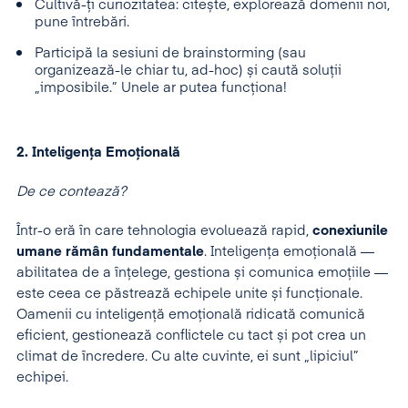
Cultivă-ți curiozitatea: citește, explorează domenii noi,
pune întrebări.
Participă la sesiuni de brainstorming (sau
organizează-le chiar tu, ad-hoc) și caută soluții
„imposibile.” Unele ar putea funcționa!
2. Inteligența Emoțională
De ce contează?
Într-o eră în care tehnologia evoluează rapid,
conexiunile
umane rămân fundamentale
. Inteligența emoțională —
abilitatea de a înțelege, gestiona și comunica emoțiile —
este ceea ce păstrează echipele unite și funcționale.
Oamenii cu inteligență emoțională ridicată comunică
eficient, gestionează conflictele cu tact și pot crea un
climat de încredere. Cu alte cuvinte, ei sunt „lipiciul”
echipei.