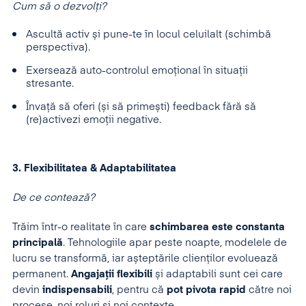
Cum să o dezvolți?
Ascultă activ și pune-te în locul celuilalt (schimbă
perspectiva).
Exersează auto-controlul emoțional în situații
stresante.
Învață să oferi (și să primești) feedback fără să
(re)activezi emoții negative.
3. Flexibilitatea & Adaptabilitatea
De ce contează?
Trăim într-o realitate în care
schimbarea este constanta
principală
. Tehnologiile apar peste noapte, modelele de
lucru se transformă, iar așteptările clienților evoluează
permanent.
Angajații flexibili
și adaptabili sunt cei care
devin
indispensabili
, pentru că
pot pivota rapid
către noi
procese, noi roluri și noi contexte.