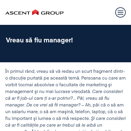
Vreau să fiu manager!
În primul rând, vreau să vă redau un scurt fragment dintr-
o discuţie purtată pe această temă. Persoana cu care am
vorbit tocmai absolvise o facultate de marketing şi
management şi nu mai lucrase vreodată.
Care consideri
că ar fi job-ul care ţi s-ar potrivi?
…
Păi, vreau să fiu
manager
.
De ce vrei să fii manager?
– Ah, păi că o să am
un salariu mare, o să am maşină, telefon, laptop, că o să
fiu important şi lumea o să mă respecte.
Şi care consideri
că ar fi calităţile pe care ar trebui să le aibă un