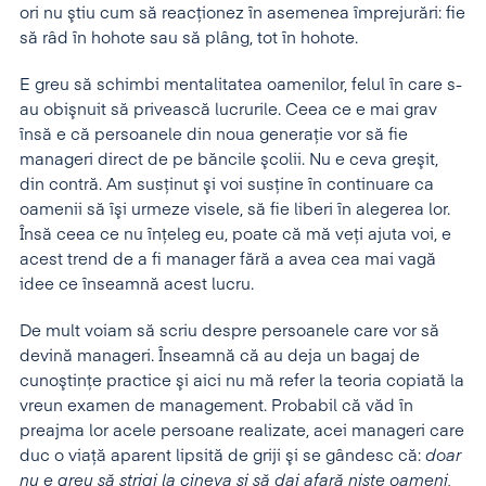
ori nu ştiu cum să reacţionez în asemenea împrejurări: fie
să râd în hohote sau să plâng, tot în hohote.
E greu să schimbi mentalitatea oamenilor, felul în care s-
au obişnuit să privească lucrurile. Ceea ce e mai grav
însă e că persoanele din noua generaţie vor să fie
manageri direct de pe băncile şcolii. Nu e ceva greşit,
din contră. Am susţinut şi voi susţine în continuare ca
oamenii să îşi urmeze visele, să fie liberi în alegerea lor.
Însă ceea ce nu înţeleg eu, poate că mă veţi ajuta voi, e
acest trend de a fi manager fără a avea cea mai vagă
idee ce înseamnă acest lucru.
De mult voiam să scriu despre persoanele care vor să
devină manageri. Înseamnă că au deja un bagaj de
cunoştinţe practice şi aici nu mă refer la teoria copiată la
vreun examen de management. Probabil că văd în
preajma lor acele persoane realizate, acei manageri care
duc o viaţă aparent lipsită de griji şi se gândesc că:
doar
nu e greu să strigi la cineva şi să dai afară nişte oameni,