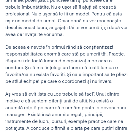
temerile, potenţialul, punctele tari şi punctele care
trebuie îmbunătăţite. Nu e uşor să îi ajuţi să crească
profesional. Nu e uşor să le fii un model. Pentru că asta
eşti: un model de urmat. Chiar dacă nu vor recunoaşte
deschis acest lucru, angajaţii tăi te vor urmări, şi dacă vor
avea ce învăţa: te vor urma.
De aceea e nevoie în primul rând să conştientizezi
responsabilitatea enormă care stă pe umerii tăi. Practic,
răspunzi de toată lumea din organizaţia pe care o
conduci. Şi să mai înţelegi un lucru: că toată lumea e
favorită/că nu există favoriţi. Şi că e important să te pliezi
pe stilul echipei pe care o coordonezi şi nu invers.
Aş vrea să evit lista cu „ce trebuie să faci”. Unul dintre
motive e că suntem diferiţi unii de alţii. Nu există o
anumită reţetă pe care să o urmăm pentru a deveni buni
manageri. Există însă anumite reguli, principii,
instrumente de lucru, cursuri, exemple practice care ne
pot ajuta. A conduce o firmă e o artă pe care puţini dintre