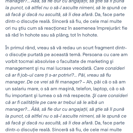
manager?
…
Ăăă, să fie dur cu angajaţii, să ştie să îi pună
la punct, că altfel nu o să-l asculte nimeni, să le spună ce
să facă şi dacă nu ascultă, să îi dea afară
. Da, face parte
dintr-o discuţie reală. Sinceră să fiu, de cele mai multe
ori nu ştiu cum să reacţionez în asemenea împrejurări: fie
să râd în hohote sau să plâng, tot în hohote.
În primul rând, vreau să vă redau un scurt fragment dintr-
o discuţie purtată pe această temă. Persoana cu care am
vorbit tocmai absolvise o facultate de marketing şi
management şi nu mai lucrase vreodată.
Care consideri
că ar fi job-ul care ţi s-ar potrivi?
…
Păi, vreau să fiu
manager
.
De ce vrei să fii manager?
– Ah, păi că o să am
un salariu mare, o să am maşină, telefon, laptop, că o să
fiu important şi lumea o să mă respecte.
Şi care consideri
că ar fi calităţile pe care ar trebui să le aibă un
manager?
…
Ăăă, să fie dur cu angajaţii, să ştie să îi pună
la punct, că altfel nu o să-l asculte nimeni, să le spună ce
să facă şi dacă nu ascultă, să îi dea afară
. Da, face parte
dintr-o discuţie reală. Sinceră să fiu, de cele mai multe