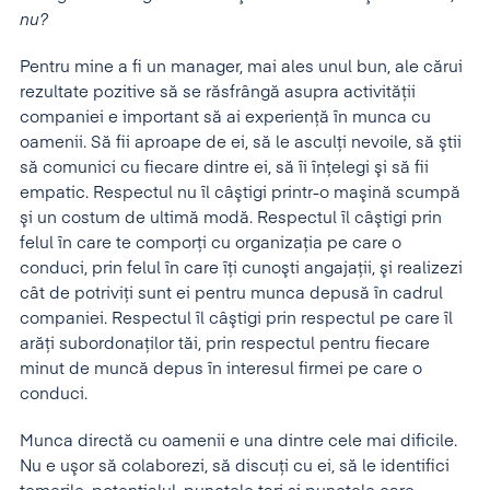
nu?
Pentru mine a fi un manager, mai ales unul bun, ale cărui
rezultate pozitive să se răsfrângă asupra activităţii
companiei e important să ai experienţă în munca cu
oamenii. Să fii aproape de ei, să le asculţi nevoile, să ştii
să comunici cu fiecare dintre ei, să îi înţelegi şi să fii
empatic. Respectul nu îl câştigi printr-o maşină scumpă
şi un costum de ultimă modă. Respectul îl câştigi prin
felul în care te comporţi cu organizaţia pe care o
conduci, prin felul în care îţi cunoşti angajaţii, şi realizezi
cât de potriviţi sunt ei pentru munca depusă în cadrul
companiei. Respectul îl câştigi prin respectul pe care îl
arăţi subordonaţilor tăi, prin respectul pentru fiecare
minut de muncă depus în interesul firmei pe care o
conduci.
Munca directă cu oamenii e una dintre cele mai dificile.
Nu e uşor să colaborezi, să discuţi cu ei, să le identifici