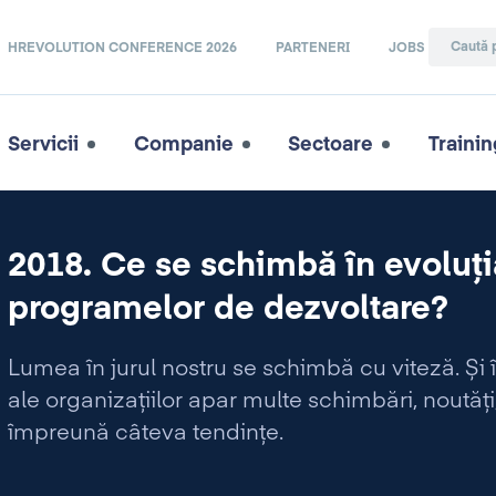
HREVOLUTION CONFERENCE 2026
PARTENERI
JOBS
Servicii
Companie
Sectoare
Trainin
2018. Ce se schimbă în evoluția
programelor de dezvoltare?
Lumea în jurul nostru se schimbă cu viteză. Ș
ale organizațiilor apar multe schimbări, noutăți
împreună câteva tendințe.