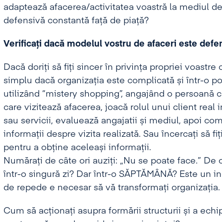
adaptează afacerea/activitatea voastră la mediul de a
defensivă constantă față de piață?
Verificați dacă modelul vostru de afaceri este defe
Dacă doriți să fiți sincer în privința propriei voastre 
simplu dacă organizația este complicată și într-o po
utilizând “mistery shopping”, angajând o persoană cu
care vizitează afacerea, joacă rolul unui client real
sau servicii, evaluează angajatii și mediul, apoi co
informații despre vizita realizată. Sau încercați să fiț
pentru a obține aceleași informații.
Numărați de câte ori auziți: „Nu se poate face.” De c
într-o singură zi? Dar într-o SĂPTĂMÂNĂ? Este un in
de repede e necesar să vă transformați organizația.
Cum să acționați asupra formării structurii și a echip