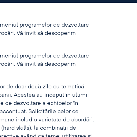
domeniul programelor de dezvoltare
vocări. Vă invit să descoperim
domeniul programelor de dezvoltare
vocări. Vă invit să descoperim
lor de doar două zile cu tematică
anii. Acestea au început în ultimii
e de dezvoltare a echipelor în
accentuat. Solicitările celor ce
mane includ o varietate de abordări,
ard skills), la combinații de
eractive având ca teme: utilizarea și