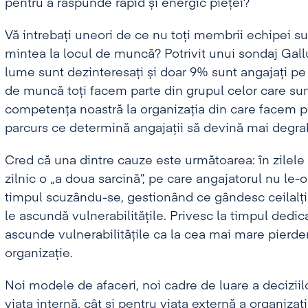
pentru a răspunde rapid și energic pieței?
Vă intrebați uneori de ce nu toți membrii echipei su
mintea la locul de muncă? Potrivit unui sondaj Gallu
lume sunt dezinteresați și doar 9% sunt angajați pe
de muncă toți facem parte din grupul celor care su
competența noastră la organizația din care facem p
parcurs ce determină angajații să devină mai degrab
Cred că una dintre cauze este următoarea: în zilele 
zilnic o „a doua sarcină”, pe care angajatorul nu le-o
timpul scuzându-se, gestionând ce gândesc ceilalți 
le ascundă vulnerabilitățile. Privesc la timpul dedic
ascunde vulnerabilitățile ca la cea mai mare pierde
organizație.
Noi modele de afaceri, noi cadre de luare a deciziilo
viața internă, cât și pentru viața externă a organizaț