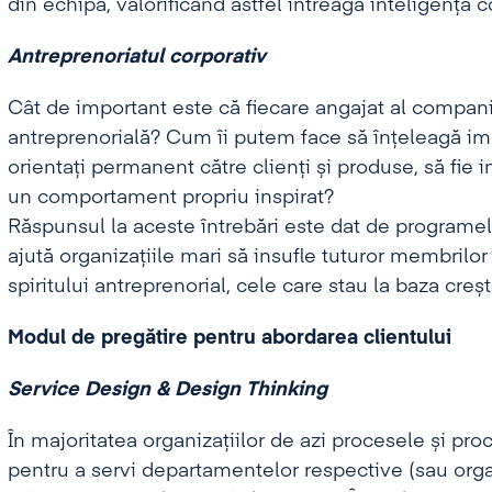
din echipă, valorificând astfel întreaga inteligență c
Antreprenoriatul corporativ
Cât de important este că fiecare angajat al compani
antreprenorială? Cum îi putem face să înțeleagă imp
orientați permanent către clienți și produse, să fie i
un comportament propriu inspirat?
Răspunsul la aceste întrebări este dat de programel
ajută organizațiile mari să insufle tuturor membrilo
spiritului antreprenorial, cele care stau la baza creș
Modul de pregătire pentru abordarea clientului
Service Design & Design Thinking
În majoritatea organizațiilor de azi procesele și pro
pentru a servi departamentelor respective (sau organ