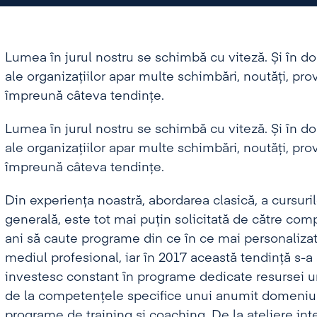
Lumea în jurul nostru se schimbă cu viteză. Și în 
ale organizațiilor apar multe schimbări, noutăți, pro
împreună câteva tendințe.
Lumea în jurul nostru se schimbă cu viteză. Și în 
ale organizațiilor apar multe schimbări, noutăți, pro
împreună câteva tendințe.
Din experiența noastră, abordarea clasică, a cursuri
generală, este tot mai puțin solicitată de către comp
ani să caute programe din ce în ce mai personalizat
mediul profesional, iar în 2017 această tendință s-a 
investesc constant în programe dedicate resursei u
de la competențele specifice unui anumit domeniu (h
programe de training și coaching. De la ateliere int