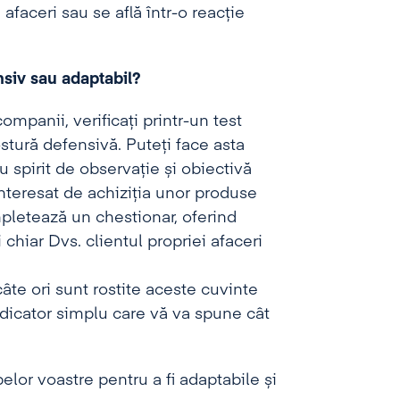
faceri sau se află într-o reacție
nsiv sau adaptabil?
companii, verificați printr-un test
stură defensivă. Puteți face asta
 spirit de observație și obiectivă
 interesat de achiziția unor produse
mpletează un chestionar, oferind
i chiar Dvs. clientul propriei afaceri
âte ori sunt rostite aceste cuvinte
dicator simplu care vă va spune cât
elor voastre pentru a fi adaptabile și