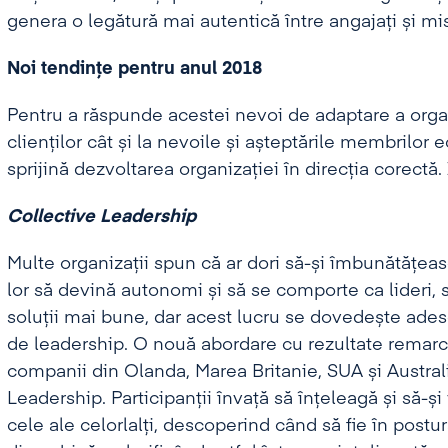
genera o legătură mai autentică între angajați și mi
Noi tendințe pentru anul 2018
Pentru a răspunde acestei nevoi de adaptare a organi
clienților cât și la nevoile și așteptările membrilor
sprijină dezvoltarea organizației în direcția corectă. 
Collective Leadership
Multe organizații spun că ar dori să-și îmbunătățeasc
lor să devină autonomi și să se comporte ca lideri,
soluții mai bune, dar acest lucru se dovedește ades
de leadership. O nouă abordare cu rezultate remarca
companii din Olanda, Marea Britanie, SUA și Austral
Leadership. Participanții învață să înțeleagă și să-și 
cele ale celorlalți, descoperind când să fie în postur