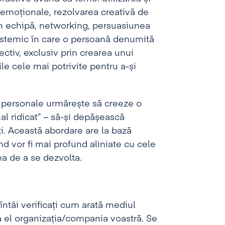
ei emoționale, rezolvarea creativă de
 în echipă, networking, persuasiunea
 sistemic în care o persoană denumită
ectiv, exclusiv prin crearea unui
le cele mai potrivite pentru a-și
 personale urmărește să creeze o
al ridicat” – să-și depășească
ăți. Această abordare are la bază
d vor fi mai profund aliniate cu cele
a de a se dezvolta.
 întâi verificați cum arată mediul
 el organizația/compania voastră. Se