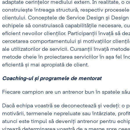
adaptate cerințelor mediului extern. În realitate, o o
construiește întreaga structură, respectiv procesele
clientului. Conceptele de Service Design și Design T
echipele să construiască capabilitățile necesare, cult
eficient nevoilor clienților. Participanții învață să d
cercetarea comportamentului și motivațiilor cliențilo
ale utilizatorilor de servicii. Cursanții învață meto
metode cheie în proiectarea serviciilor în așa fel î
eficientă și mai apropiată de client.
Coaching-ul și programele de mentorat
Fiecare campion are un antrenor bun în spatele să
Dacă echipa voastră se deconectează și vedeți: o pr
motivării, termenele nepreluate sau întârziate, profit
atunci este timpul să deveniți antrenor pentru ec
vizează determinarea voastră de a merge spre ceea 