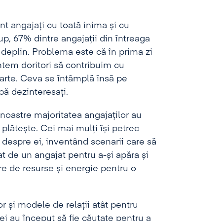
nt angajați cu toată inima și cu
p, 67% dintre angajații din întreaga
 deplin. Problema este că în prima zi
ntem doritori să contribuim cu
arte. Ceva se întâmplă însă pe
ă dezinteresați.
noastre majoritatea angajaților au
 plătește. Cei mai mulți își petrec
despre ei, inventând scenarii care să
at de un angajat pentru a-și apăra și
re de resurse și energie pentru o
r și modele de relații atât pentru
iei au început să fie căutate pentru a