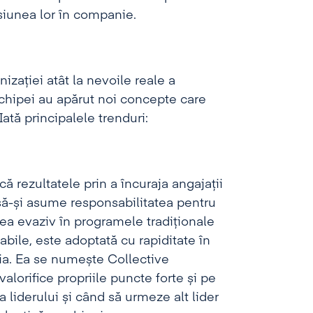
siunea lor în companie.
zației atât la nevoile reale a
 echipei au apărut noi concepte care
Iată principalele trenduri:
ă rezultatele prin a încuraja angajații
 să-și asume responsabilitatea pentru
ea evaziv în programele tradiționale
bile, este adoptată cu rapiditate în
ia. Ea se numește Collective
valorifice propriile puncte forte și pe
a liderului și când să urmeze alt lider