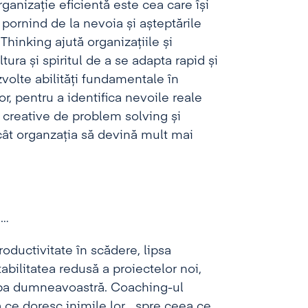
rganizație eficientă este cea care își
 pornind de la nevoia și așteptările
hinking ajută organizațiile și
ura și spiritul de a se adapta rapid și
ezvolte abilități fundamentale în
r, pentru a identifica nevoile reale
de creative de problem solving și
ncât organzația să devină mult mai
u…
oductivitate în scădere, lipsa
abilitatea redusă a proiectelor noi,
hipa dumneavoastră. Coaching-ul
ce doresc inimile lor… spre ceea ce