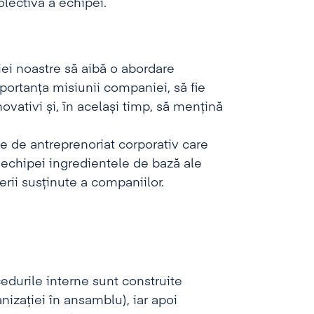
olectivă a echipei.
ei noastre să aibă o abordare
ortanța misiunii companiei, să fie
novativi și, în același timp, să mențină
e de antreprenoriat corporativ care
r echipei ingredientele de bază ale
terii susținute a companiilor.
cedurile interne sunt construite
izației în ansamblu), iar apoi