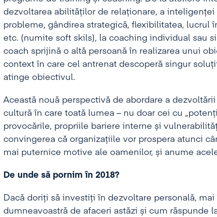
dezvoltarea abilităților de relaționare, a inteligenț
probleme, gândirea strategică, flexibilitatea, lucrul
etc. (numite soft skils), la coaching individual sau
coach sprijină o altă persoană în realizarea unui obi
context în care cel antrenat descoperă singur soluții
atinge obiectivul.
Această nouă perspectivă de abordare a dezvoltării
cultură în care toată lumea – nu doar cei cu „potenți
provocările, propriile bariere interne și vulnerabilit
convingerea că organizațiile vor prospera atunci cân
mai puternice motive ale oamenilor, și anume acele
De unde să pornim în 2018?
Dacă doriți să investiți în dezvoltare personală, mai
dumneavoastră de afaceri astăzi și cum răspunde la