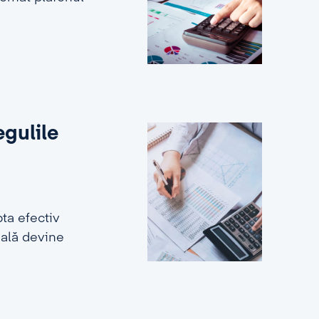
egulile
ta efectiv
ială devine