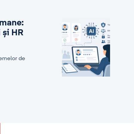
 umane:
i și HR
stemelor de