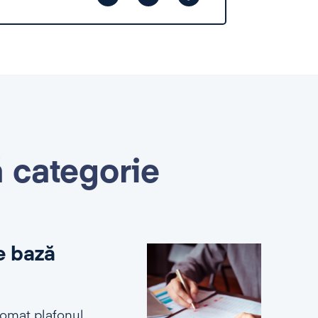
ă categorie
e bază
tomat plafonul