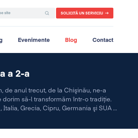
SOLICITĂ UN SERVICIU
g
Evenimente
Blog
Contact
a a 2-a
 de anul trecut, de la Chişinău, ne-a
dorim să-l transformăm într-o tradiţie.
Italia, Grecia, Cipru, Germania şi SUA s-
ţinem foarte mult: dezvoltarea investiţiilor
n Republica Moldova.