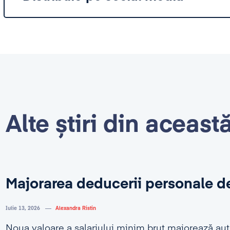
Alte știri din aceast
Majorarea deducerii personale d
Iulie 13, 2026
Alexandra Ristin
Noua valoare a salariului minim brut majorează au