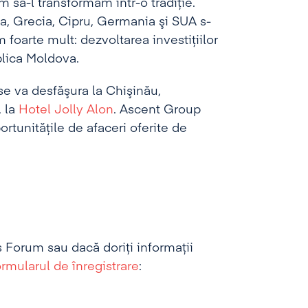
 să-l transformăm într-o tradiţie.
ia, Grecia, Cipru, Germania şi SUA s-
 foarte mult: dezvoltarea investiţiilor
ublica Moldova.
se va desfăşura la Chişinău,
, la
Hotel Jolly Alon
. Ascent Group
rtunităţile de afaceri oferite de
s Forum sau dacă doriţi informaţii
rmularul de înregistrare
: