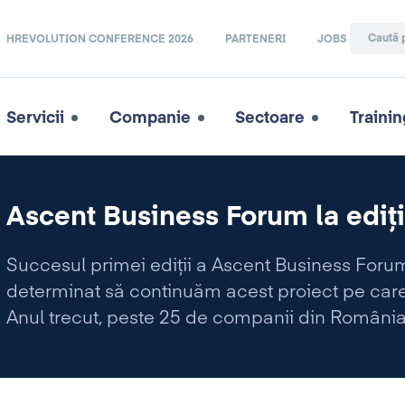
HREVOLUTION CONFERENCE 2026
PARTENERI
JOBS
Servicii
Companie
Sectoare
Trainin
Ascent Business Forum la ediţi
Succesul primei ediţii a Ascent Business Forum,
determinat să continuăm acest proiect pe care 
Anul trecut, peste 25 de companii din România, 
au alăturat unei idei la care noi, Ascent Group, 
străine şi intensificarea relaţiilor de afaceri î