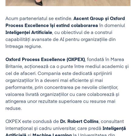
Acum parteneriatul se extinde.
Ascent Group și Oxford
Process Excellence își extind colaborarea
în domeniul
Inteligenței Artificiale
, cu obiectivul de a construi
capabilități avansate de AI pentru organizațiile din
întreaga regiune.
Oxford Process Excellence (OXPEX)
, fondată în Marea
Britanie, acționează ca o punte între mediul academic și
cel de afaceri. Compania este dedicată sprijinirii
organizațiilor în a deveni mai eficiente și mai
performante, prin concentrarea pe nevoile clienților,
valoarea livrată organizațiilor cu care colaborează și
atingerea unor rezultate superioare cu resurse mai
reduse.
OXPEX este condusă de
Dr. Robert Collins
, consultant
internațional și cadru universitar, care predă
Inteligență
Artificială
și
Machine Learning
la Universitatea din