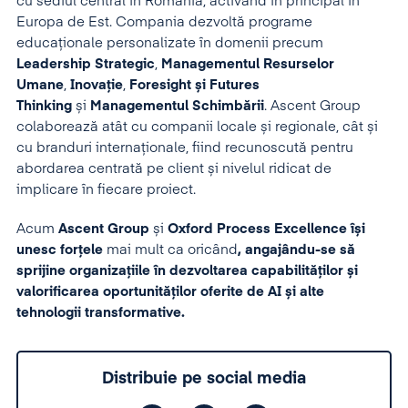
cu sediul central în România, activând în principal în
Europa de Est. Compania dezvoltă programe
educaționale personalizate în domenii precum
Leadership Strategic
,
Managementul Resurselor
Umane
,
Inovație
,
Foresight și Futures
Thinking
și
Managementul Schimbării
. Ascent Group
colaborează atât cu companii locale și regionale, cât și
cu branduri internaționale, fiind recunoscută pentru
abordarea centrată pe client și nivelul ridicat de
implicare în fiecare proiect.
Acum
Ascent Group
și
Oxford Process Excellence își
unesc forțele
mai mult ca oricând
, angajându-se să
sprijine organizațiile în dezvoltarea capabilităților și
valorificarea oportunităților oferite de AI și alte
tehnologii transformative.
Distribuie pe social media