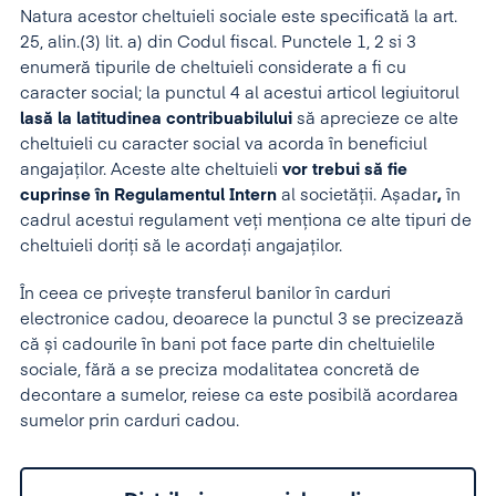
Natura acestor cheltuieli sociale este specificată la art.
25, alin.(3) lit. a) din Codul fiscal. Punctele 1, 2 si 3
enumeră tipurile de cheltuieli considerate a fi cu
caracter social; la punctul 4 al acestui articol legiuitorul
las
ă
la latitudinea contribuabilului
să aprecieze ce alte
cheltuieli cu caracter social va acorda în beneficiul
angajaților. Aceste alte cheltuieli
vor trebui s
ă
fie
cuprinse
î
n Regulamentul Intern
al societății. Așadar
,
în
cadrul acestui regulament veți menționa ce alte tipuri de
cheltuieli doriți să le acordați angajaților.
În ceea ce privește transferul banilor în carduri
electronice cadou, deoarece la punctul 3 se precizează
că și cadourile în bani pot face parte din cheltuielile
sociale, fără a se preciza modalitatea concretă de
decontare a sumelor, reiese ca este posibilă acordarea
sumelor prin carduri cadou.