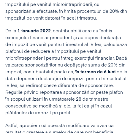
impozitului pe venitul microîntreprinderii, cu
sponsorizările efectuate, în limita procentului de 20% din
impozitul pe venit datorat în acel trimestru.
De la
1 ianuarie 2022
, contribuabilii care au închis
exercițiului financiar precedent și au depus declarația
de impozit pe venit pentru trimestrul al IV-lea, calculează
plafonul de reducere a impozitului pe venitul
microîntreprinderii pentru întreg exercițiul financiar. Dacă
valoarea sponsorizărilor nu depășește suma de 20% din
impozit, contribuabilul poate ca,
în termen de 6 luni
de la
data depunerii declarației de impozit pentru trimestrul al
IV-lea, să redirecționeze diferența de sponsorizare.
Regulile privind reportarea sponsorizărilor peste plafon
în scopul utilizării în următoarele 28 de trimestre
consecutive se modifică și ele, la fel ca și în cazul
plătitorilor de impozit pe profit.
Astfel, apreciem că această modificare va avea ca
rezultat o creștere a sumelor de care pot beneficia