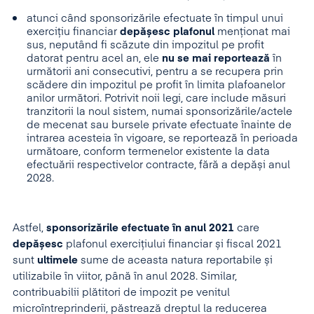
atunci când sponsorizările efectuate în timpul unui
exercițiu financiar
depășesc plafonul
menționat mai
sus, neputând fi scăzute din impozitul pe profit
datorat pentru acel an, ele
nu se mai reportează
în
următorii ani consecutivi, pentru a se recupera prin
scădere din impozitul pe profit în limita plafoanelor
anilor următori. Potrivit noii legi, care include măsuri
tranzitorii la noul sistem, numai sponsorizările/actele
de mecenat sau bursele private efectuate înainte de
intrarea acesteia în vigoare, se reportează în perioada
următoare, conform termenelor existente la data
efectuării respectivelor contracte, fără a depăși anul
2028.
Astfel,
sponsorizările efectuate în anul 2021
care
depășesc
plafonul exerciţiului financiar și fiscal 2021
sunt
ultimele
sume de aceasta natura reportabile și
utilizabile în viitor, până în anul 2028. Similar,
contribuabilii plătitori de impozit pe venitul
microîntreprinderii, păstrează dreptul la reducerea