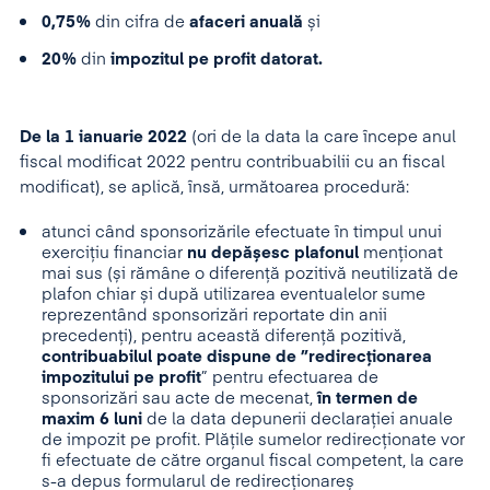
0,75%
din cifra de
afaceri anuală
și
20%
din
impozitul pe profit datorat.
De la 1 ianuarie 2022
(ori de la data la care începe anul
fiscal modificat 2022 pentru contribuabilii cu an fiscal
modificat), se aplică, însă, următoarea procedură:
atunci când sponsorizările efectuate în timpul unui
exercițiu financiar
nu depășesc plafonul
menționat
mai sus (și rămâne o diferență pozitivă neutilizată de
plafon chiar și după utilizarea eventualelor sume
reprezentând sponsorizări reportate din anii
precedenți), pentru această diferență pozitivă,
contribuabilul poate dispune de ”redirecționarea
impozitului pe profit
” pentru efectuarea de
sponsorizări sau acte de mecenat,
în termen de
maxim 6 luni
de la data depunerii declarației anuale
de impozit pe profit. Plățile sumelor redirecționate vor
fi efectuate de către organul fiscal competent, la care
s-a depus formularul de redirecționareș