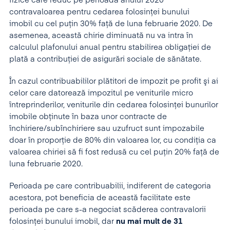
fizice care reduc pe perioada anului 2020
contravaloarea pentru cedarea folosinței bunului
imobil cu cel puțin 30% față de luna februarie 2020. De
asemenea, această chirie diminuată nu va intra în
calculul plafonului anual pentru stabilirea obligației de
plată a contribuției de asigurări sociale de sănătate.
În cazul contribuabililor plătitori de impozit pe profit şi ai
celor care datorează impozitul pe veniturile micro
întreprinderilor, veniturile din cedarea folosinței bunurilor
imobile obținute în baza unor contracte de
închiriere/subînchiriere sau uzufruct sunt impozabile
doar în proporție de 80% din valoarea lor, cu condiția ca
valoarea chiriei să fi fost redusă cu cel puțin 20% față de
luna februarie 2020.
Perioada pe care contribuabilii, indiferent de categoria
acestora, pot beneficia de această facilitate este
perioada pe care s-a negociat scăderea contravalorii
folosinței bunului imobil, dar
nu mai mult de 31