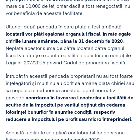
mare de 10.000 de lei, chiar dacă a fost renegociată, nu
vor beneficia de aceasta facilitate.
Ulterior, după perioada în care plata a fost amânată,
locatarii vor plăti eșalonat organului fiscal, în rate egale
chiriile lunare amânate, până la 31 decembrie 2020
.
Neplata acestor sume de către locatari către organul
fiscal va atrage executarea silită a acestora în condițiile
Legii nr. 207/2015 privind Codul de procedura fiscală.
Întrucât în această perioadă proprietarii nu au fost foarte
înțelegători și multi nu au dorit să amâne plata chiriei sau
să negocieze reducerea acesteia, actul normativ
prevede
acordarea în favoarea Locatorilor a facilității de
scutire de la impozitul pe venitul obținut din cedarea
folosinței bunurilor în anumite condiții, respectiv
reducere a impozitului pe profit sau micro întreprinderi
.
Această facilitate se aplică contribuabililor persoane