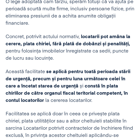
O lege adoptată cam târziu, sperăm totuși că va ajuta pe
perioadă scurtă multe firme, inclusiv persoane fizice, prin
eliminarea presiunii de a achita anumite obligații
financiare.
Concret, potrivit actului normativ,
locatarii pot amâna la
cerere, plata chiriei, fără plată de dobânzi și penalități,
pentru folosința imobilelor înregistrate ca sedii, puncte
de lucru sau locuințe.
Această facilitate
se aplică pentru toată perioada stării
de urgență, precum și pentru luna următoare celei în
care a încetat starea de urgență
și
constă în
plata
chiriilor de către organul fiscal teritorial competent, în
contul locatorilor
la cererea locatarilor.
Facilitatea se aplică doar în ceea ce privește plata
chiriei, plata utilităților sau a altor cheltuieli stabilite în
sarcina Locatarilor potrivit contractelor de închiriere fiind
exclusă, în privința acestor cheltuieli aplicându-se