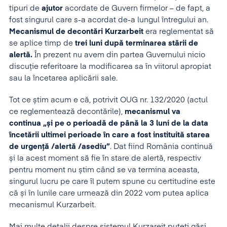
tipuri de
ajutor
acordate de Guvern firmelor – de fapt, a
fost singurul care s-a acordat de-a lungul întregului an.
Mecanismul de decontări Kurzarbeit
era reglementat să
se aplice timp de
trei luni după terminarea stării de
alertă.
În prezent nu avem din partea Guvernului nicio
discuție referitoare la modificarea sa în viitorul apropiat
sau la încetarea aplicării sale.
Tot ce știm acum e că, potrivit OUG nr. 132/2020 (actul
ce reglementează decontările),
mecanismul va
continua „și pe o perioadă de până la 3 luni de la data
încetării ultimei perioade în care a fost instituită starea
de urgență /alertă /asediu”
. Dat fiind România continuă
și la acest moment să fie în stare de alertă, respectiv
pentru moment nu știm când se va termina aceasta,
singurul lucru pe care îl putem spune cu certitudine este
că și în lunile care urmează din 2022 vom putea aplica
mecanismul Kurzarbeit.
Mai multe detalii despre sistemul Kurzareit puteți găsi