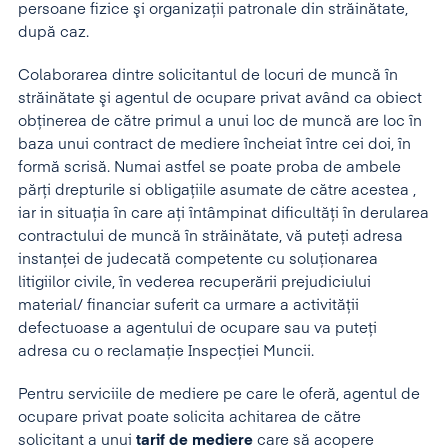
persoane fizice şi organizaţii patronale din străinătate,
după caz.
Colaborarea dintre solicitantul de locuri de muncă în
străinătate şi agentul de ocupare privat având ca obiect
obţinerea de către primul a unui loc de muncă are loc în
baza unui contract de mediere încheiat între cei doi, în
formă scrisă. Numai astfel se poate proba de ambele
părţi drepturile si obligaţiile asumate de către acestea ,
iar in situaţia în care aţi întâmpinat dificultăţi în derularea
contractului de muncă în străinătate, vă puteţi adresa
instanţei de judecată competente cu soluţionarea
litigiilor civile, în vederea recuperării prejudiciului
material/ financiar suferit ca urmare a activităţii
defectuoase a agentului de ocupare sau va puteţi
adresa cu o reclamaţie Inspecţiei Muncii.
Pentru serviciile de mediere pe care le oferă, agentul de
ocupare privat poate solicita achitarea de către
solicitant a unui
tarif de mediere
care să acopere