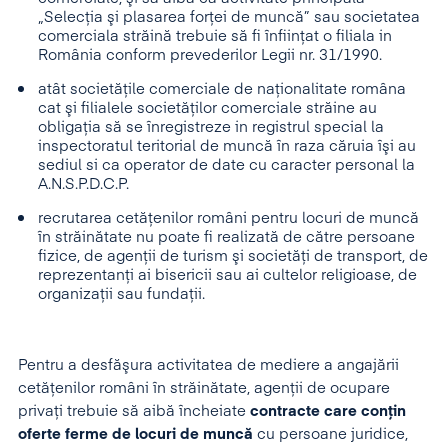
„Selecţia şi plasarea forţei de muncă” sau societatea
comerciala străină trebuie să fi înfiinţat o filiala in
România conform prevederilor Legii nr. 31/1990.
atât societăţile comerciale de naţionalitate româna
cat şi filialele societăţilor comerciale străine au
obligaţia să se înregistreze in registrul special la
inspectoratul teritorial de muncă în raza căruia îşi au
sediul si ca operator de date cu caracter personal la
A.N.S.P.D.C.P.
recrutarea cetăţenilor români pentru locuri de muncă
în străinătate nu poate fi realizată de către persoane
fizice, de agenţii de turism şi societăţi de transport, de
reprezentanţi ai bisericii sau ai cultelor religioase, de
organizaţii sau fundaţii.
Pentru a desfăşura activitatea de mediere a angajării
cetăţenilor români în străinătate, agenţii de ocupare
privaţi trebuie să aibă încheiate
contracte care conţin
oferte ferme de locuri de muncă
cu persoane juridice,