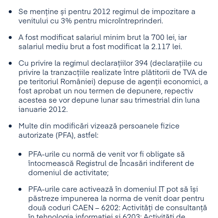
Se menține și pentru 2012 regimul de impozitare a
venitului cu 3% pentru microîntreprinderi.
A fost modificat salariul minim brut la 700 lei, iar
salariul mediu brut a fost modificat la 2.117 lei.
Cu privire la regimul declarațiilor 394 (declarațiile cu
privire la tranzacțiile realizate între plătitorii de TVA de
pe teritoriul României) depuse de agenții economici, a
fost aprobat un nou termen de depunere, repectiv
acestea se vor depune lunar sau trimestrial din luna
ianuarie 2012.
Multe din modificări vizează persoanele fizice
autorizate (PFA), astfel:
PFA-urile cu normă de venit vor fi obligate să
întocmească Registrul de Încasări
indiferent de
domeniul de activitate;
PFA-urile care activează în domeniul IT pot să își
păstreze impunerea la norma de venit doar pentru
două coduri CAEN – 6202: Activităţi de consultanţă
în tehnologia informaţiei și 6203: Activităţi de