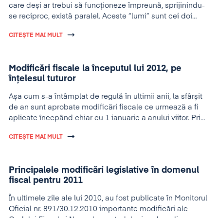
care deși ar trebui să funcționeze împreună, sprijinindu-
se reciproc, există paralel. Aceste “lumi” sunt cei doi
parteneri ai mei: contribuabilul și statul prin
CITEȘTE MAI MULT
reprezentanții săi, funcționarii publici. Ultimilor din
enumerare le adresez exclusiv aceste rânduri.
Modificări fiscale la începutul lui 2012, pe
înțelesul tuturor
Așa cum s-a întâmplat de regulă în ultimii anii, la sfârșit
de an sunt aprobate modificări fiscale ce urmează a fi
aplicate începând chiar cu 1 ianuarie a anului viitor. Prin
urmare, nici finalul lui 2011 nu a făcut excepție de la
CITEȘTE MAI MULT
acest obicei.
Principalele modificări legislative în domenul
fiscal pentru 2011
În ultimele zile ale lui 2010, au fost publicate în Monitorul
Oficial nr. 891/30.12.2010 importante modificări ale