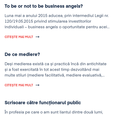
To be or not to be business angels?
Luna mai a anului 2015 aducea, prin intermediul Legii nr.
120/19.05.2015 privind stimularea investitorilor
individuali – business angels o oportunitate pentru acei
investitori care doresc să se implice în întreprinderile
CITEȘTE MAI MULT
mici sau în microîntreprinderi (așa cum sunt acestea
definite de Legea nr 346/2004 privind stimularea
înființării și dezvoltării întreprinderilor mici și mijlocii),
De ce mediere?
oportunitate valorificata deja de la apariția legii și până
în prezent.
Deși medierea există ca și practică încă din antichitate
și a fost exercitată în tot acest timp dezvoltând mai
multe stiluri (mediere facilitativă, mediere evaluativă,
mediere transformativă, mediere narativă), în România
CITEȘTE MAI MULT
această procedură începe să se dezvolte acum.
Scrisoare către funcționarul public
În profesia pe care o am sunt liantul dintre două lumi,