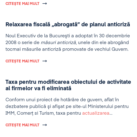
CITEȘTE MAI MULT
Relaxarea fiscală „abrogată” de planul anticriză
Noul Executiv de la Bucureşti a adoptat în 30 decembrie
2008 o serie de
măsuri anticriză
, unele din ele abrogând
tocmai măsurile anticriză promovate de vechiul Guvern.
CITEȘTE MAI MULT
Taxa pentru modificarea obiectului de activitate
al firmelor va fi eliminată
Conform unui proiect de hotărâre de guvern, aflat în
dezbatere publică şi afişat pe site-ul Ministerului pentru
IMM, Comerţ si Turism, taxa pentru
actualizarea
obiectului de activitate al firmelor
phva fi eliminată.
CITEȘTE MAI MULT