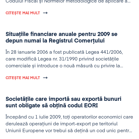
Codului Fiscal și Normelor metodologice de aplicare a
Codului Fiscal, ale legislației în domeniul asigurărilor
CITEȘTE MAI MULT
sociale, precum și ale Codului de Procedură Fiscală.
Actul normativ care reglementează aceste modificări
este
OUG nr. 117
pentru modificarea și completarea
Situațiile financiare anuale pentru 2009 se
Legii nr. 571/2003 privind Codul Fiscal şi reglementarea
depun numai la Registrul Comerțului
unor măsuri financiar-fiscale.
În 28 ianuarie 2006 a fost publicată Legea 441/2006,
care modifică Legea nr. 31/1990 privind societățile
comerciale și introduce o nouă măsură cu privire la
depunerea situațiilor financiare anuale. Deși inițial,
CITEȘTE MAI MULT
măsura trebuia să fie aplicată de la 1 ianuarie 2007,
aplicarea ei a fost amânată până la
1 ianuarie 2010
.
Astfel începând din 2010 situațiile financiare anuale și
Societăţile care importă sau exportă bunuri
anexele aferente
vor fi depuse numai la Oficiul
sunt obligate să obţină codul EORI
Registrului Comerțului.
Începând cu 1 iulie 2009, toţi operatorilor economici care
derulează operaţiuni de import-export pe teritoriul
Uniunii Europene vor trebui să deţină un cod unic pentru
operaţiuni vamale, codul EORI.