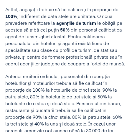
Astfel, angajaţii trebuie să fie calificaţi în proporţie de
100%
, indiferent de câte stele are unitatea. O nouă
prevedere referitoare la
agenţiile de turism
le obligă pe
acestea să aibă cel puţin
50%
din personal calificat ca
agent de turism-ghid atestat. Pentru calificarea
personalului din hoteluri şi agenţii există licee de
specialitate sau clase cu profil de turism, de stat sau
private, şi centre de formare profesională private sau în
cadrul agenţiilor judeţene de ocupare a forţei de muncă.
Anterior emiterii ordinului, personalul din recepţia
hotelurilor şi motelurilor trebuia să fie calificat în
proporţie de 100% la hotelurile de cinci stele, 90% la
patru stele, 80% la hotelurile de trei stele şi 50% la
hotelurile de o stea şi două stele. Personalul din baruri,
restaurante şi bucătării trebuia să fie calificat în
proporţie de 90% la cinci stele, 80% la patru stele, 60%
la trei stele şi 40% la una şi două stele. În cazul unor
nereguli, amenzile pot ajunge până la 30.000 de lei.