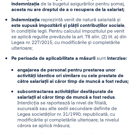
indemnizația
de la bugetul asigurărilor pentru șomaj,
acesta nu are dreptul de a o recupera de la salariat;
Indemnizația
reprezintă venit de natură salarială și
este supusă impozitării și plății contribuțiilor sociale
,
în condițiile legii. Pentru calculul impozitului pe venit
se aplică regulile prevăzute la art. 78 alin. (2) lit. a) din
Legea nr. 227/2015, cu modificările și completările
ulterioare;
Pe perioada de aplicabilitate a măsurii
sunt
interzise:
angajarea de personal pentru prestarea unor
activități identice ori similare cu cele prestate de
către salariații al căror timp de muncă a fost redus;
subcontractarea activităților desfășurate de
salariații al căror timp de muncă a fost redus
.
Interdicția se raportează la nivel de filială,
sucursală sau alte sedii secundare definite de
Legea societăților nr. 31/1990, republicată, cu
modificările și completările ulterioare, la nivelul
cărora se aplică măsura;