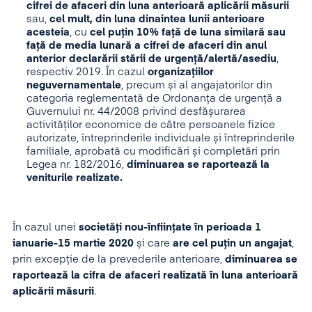
cifrei de afaceri din luna anterioară aplicării măsurii
sau,
cel mult, din luna dinaintea lunii anterioare
acesteia
, cu
cel puțin 10% față de luna similară sau
față de media lunară a cifrei de afaceri din anul
anterior declarării stării de urgență/alertă/asediu
,
respectiv 2019. În cazul
organizațiilor
neguvernamentale
, precum și al angajatorilor din
categoria reglementată de Ordonanța de urgență a
Guvernului nr. 44/2008 privind desfășurarea
activităților economice de către persoanele fizice
autorizate, întreprinderile individuale și întreprinderile
familiale, aprobată cu modificări și completări prin
Legea nr. 182/2016,
diminuarea se raportează la
veniturile realizate.
În cazul unei
societăți nou-înființate în perioada 1
ianuarie-15 martie 2020
și care
are cel puțin un angajat
,
prin excepție de la prevederile anterioare,
diminuarea se
raportează la cifra de afaceri realizată în luna anterioară
aplicării măsurii
.