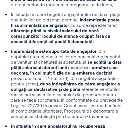
aferent orelor de reducere a programului de lucru;
În situația în care bugetul angajatorului destinat plății
cheltuielilor de personal permite,
indemnizația poate
fi suplimentată de angajator
cu sume reprezentând
diferența până la nivelul salariului de bază
corespunzător locului de muncă ocupat
, f
ără ca
această diferență să poată fi decontată;
Indemnizația este suportată de angajator
, din
capitolul aferent cheltuielilor de personal din bugetul
de venituri și cheltuieli al acestuia, și
se achită la data
plății salariului aferent lunii
respective,
urmând a se
deconta, în cel mult 5 zile de la emiterea deciziei
prevăzute la art. 1^1 alin. (4), din bugetul asigurărilor
pentru șomaj,
după îndeplinirea de către angajator a
obligațiilor declarative și de plată
aferente veniturilor
din salarii și asimilate salariilor din perioada pentru
care se face solicitarea, în conformitate cu prevederile
Legii nr. 227/2015 privind Codul fiscal, cu modificările
și completările ulterioare. Procedura de decontare a
sumelor se stabilește prin hotărâre a Guvernului;
În situația în care angajatorul nu recuperează