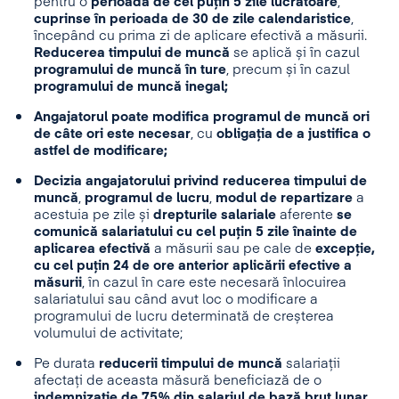
pentru o
perioadă de cel puțin 5 zile lucrătoare
,
cuprinse în perioada de 30 de zile calendaristice
,
începând cu prima zi de aplicare efectivă a măsurii.
Reducerea timpului de muncă
se aplică și în cazul
programului de muncă în ture
, precum și în cazul
programului de muncă inegal;
Angajatorul poate modifica programul de muncă ori
de câte ori este necesar
, cu
obligația de a justifica o
astfel de modificare;
Decizia angajatorului privind reducerea timpului de
muncă
,
programul de lucru
,
modul de repartizare
a
acestuia pe zile și
drepturile salariale
aferente
se
comunică salariatului cu cel puțin 5 zile înainte de
aplicarea efectivă
a măsurii sau pe cale de
excepție,
cu cel puțin 24 de ore anterior aplicării efective a
măsurii
, în cazul în care este necesară înlocuirea
salariatului sau când avut loc o modificare a
programului de lucru determinată de creșterea
volumului de activitate;
Pe durata
reducerii timpului de muncă
salariații
afectați de aceasta măsură beneficiază de o
indemnizație de 75% din salariul de bază brut lunar