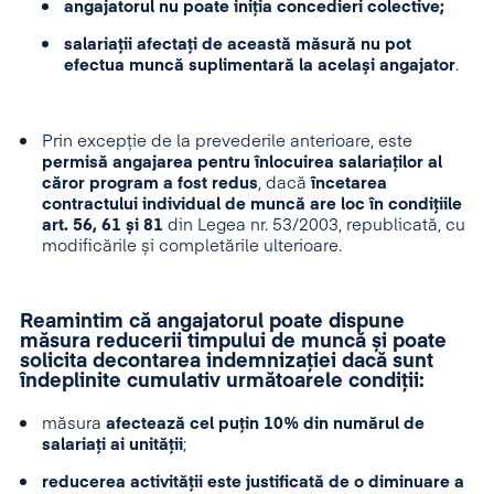
angajatorul nu poate iniția concedieri colective;
salariații afectați de această măsură nu pot
efectua muncă suplimentară la același angajator
.
Prin excepție de la prevederile anterioare, este
permisă angajarea pentru înlocuirea salariaților al
căror program a fost redus
, dacă
încetarea
contractului individual de muncă are loc în condițiile
art. 56, 61 și 81
din Legea nr. 53/2003, republicată, cu
modificările și completările ulterioare.
Reamintim că angajatorul poate dispune
măsura reducerii timpului de muncă și poate
solicita decontarea indemnizației dacă sunt
îndeplinite cumulativ următoarele condiții:
măsura
afectează cel puțin 10% din numărul de
salariați ai unității
;
reducerea activității este justificată de o diminuare a