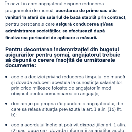
În cazul în care angajatorul dispune reducerea
programului de muncă,
acordarea de prime sau alte
venituri în afară de salariul de bază stabilit prin contract
,
pentru persoanele care
asigură conducerea și/sau
administrarea societăților
,
se efectuează după
finalizarea perioadei de aplicare a măsurii.
Pentru decontarea indemnizației din bugetul
asigurărilor pentru șomaj, angajatorul trebuie
să depună o cerere însoțită de următoarele
documente:
copie a deciziei privind reducerea timpului de muncă
și dovada aducerii acesteia la cunoștința salariaților,
prin orice mijloace folosite de angajator în mod
obișnuit pentru comunicarea cu angajații;
declarație pe propria răspundere a angajatorului, din
care să reiasă situația prevăzută la art. 1 alin. (16) lit.
b);
copia acordului încheiat potrivit dispozițiilor art. 1 alin.
(2) sau, după caz, dovada informării salariaților, acolo