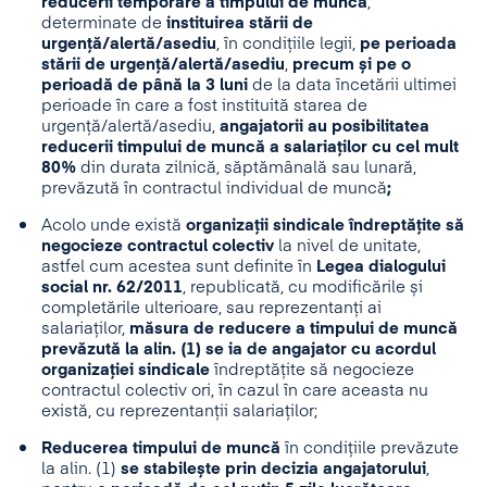
reducerii temporare a timpului de muncă
,
determinate de
instituirea stării de
urgență/alertă/asediu
, în condițiile legii,
pe perioada
stării de urgență/alertă/asediu
,
precum și pe o
perioadă de până la 3 luni
de la data încetării ultimei
perioade în care a fost instituită starea de
urgență/alertă/asediu,
angajatorii au posibilitatea
reducerii timpului de muncă a salariaților cu cel mult
80%
din durata zilnică, săptămânală sau lunară,
prevăzută în contractul individual de muncă
;
Acolo unde există
organizații sindicale îndreptățite să
negocieze contractul colectiv
la nivel de unitate,
astfel cum acestea sunt definite în
Legea dialogului
social nr. 62/2011
, republicată, cu modificările și
completările ulterioare, sau reprezentanți ai
salariaților,
măsura de reducere a timpului de muncă
prevăzută la alin. (1) se ia de angajator cu acordul
organizației sindicale
îndreptățite să negocieze
contractul colectiv ori, în cazul în care aceasta nu
există, cu reprezentanții salariaților;
Reducerea timpului de muncă
în condițiile prevăzute
la alin. (1)
se stabilește prin decizia angajatorului
,