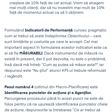
creștere de 10% față de cel actual. Vrem să atragem
mai mulți clienți, dar să nu investim mai mult de 10%
față de momentul actual ca să îi obținem.
Formulând
Indicatorii de Performanță
cunosc pragmatic
cum ar trebui să arate îndeplinirea Obiectivului – care
sunt limitările și costurile pe care le accept. Cel mai
important aspect în formularea acestor indicatori este ca
ei să fie
MĂSURABILI
. Dacă instrumentul de măsură nu
există în prezent, dar îl pot dezvolta, nu este o problemă,
însă dacă mă întreb “Cum aș putea să măsor asta?”, iar
răspunsul este “Nu știu!” atunci KPI-ul trebuie reformulat
/ regândit.
Pasul numărul 4
(ultimul din Macro-Planificare) este
Identificarea punctelor de acțiune și a Agenților.
Parcurgerea procesului până în acest punct ne este de
folos pentru că ne ușurează identificarea punctelor cheie
de acțiune, răspunsurile la întrebarea “
Ce ar trebui să