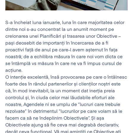
S-a încheiat luna ianuarie, luna în care majoritatea celor
dintre noi s-au concentrat la un anumit moment pe
creionarea unei Planificări și trasarea unor Obiective –
pași deosebit de importanți în încercarea de a fi
proactivi față de anul pe care-l avem așternut în fața
noastră; de a echilibra măsura în care noi vom dicta ce
se întâmplă vs măsura în care ne va fi impus cursul de
acțiune.
O intenție excelentă, însă provocarea pe care o întâlnesc
foarte des în rândul partenerilor și clienților noștri este
că, în mod inevitabil, la un moment dat inerția preia
controlul și, în ciuda celor mai lăudabile eforturi ale
noastre, Agendele ni se umplu de “lucruri care trebuie
rezolvate” în detrimentul “lucrurilor pe care voiam să le
facem ca să ne îndeplinim Obiectivele”. Și așa
Obiectivele ajung să fie ceva mai degrabă declarativ,
decât ceva funcțional. Vă mai amintiți ce Obiective ați