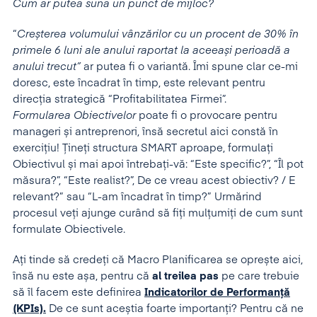
Cum ar putea suna un punct de mijloc?
“
Creșterea volumului vânzărilor cu un procent de 30% în
primele 6 luni ale anului raportat la aceeași perioadă a
anului trecut”
ar putea fi o variantă. Îmi spune clar ce-mi
doresc, este încadrat în timp, este relevant pentru
direcția strategică “Profitabilitatea Firmei”.
Formularea Obiectivelor
poate fi o provocare pentru
manageri și antreprenori, însă secretul aici constă în
exercițiu! Țineți structura SMART aproape, formulați
Obiectivul și mai apoi întrebați-vă: “Este specific?”, “Îl pot
măsura?”, “Este realist?”, De ce vreau acest obiectiv? / E
relevant?” sau “L-am încadrat în timp?” Urmărind
procesul veți ajunge curând să fiți mulțumiți de cum sunt
formulate Obiectivele.
Ați tinde să credeți că Macro Planificarea se oprește aici,
însă nu este așa, pentru că
al treilea pas
pe care trebuie
să îl facem este definirea
Indicatorilor de Performanță
(KPIs).
De ce sunt aceștia foarte importanți? Pentru că ne