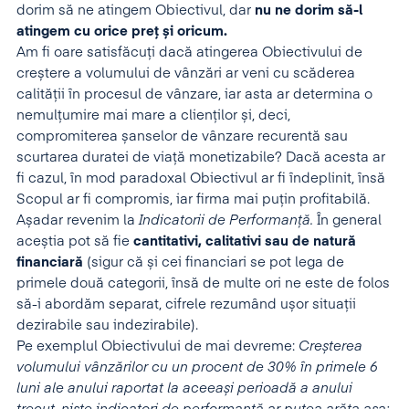
dorim să ne atingem Obiectivul, dar
nu ne dorim să-l
atingem cu orice preț și oricum.
Am fi oare satisfăcuți dacă atingerea Obiectivului de
creștere a volumului de vânzări ar veni cu scăderea
calității în procesul de vânzare, iar asta ar determina o
nemulțumire mai mare a clienților și, deci,
compromiterea șanselor de vânzare recurentă sau
scurtarea duratei de viață monetizabile? Dacă acesta ar
fi cazul, în mod paradoxal Obiectivul ar fi îndeplinit, însă
Scopul ar fi compromis, iar firma mai puțin profitabilă.
Așadar revenim la
Indicatorii de Performanță.
În general
aceștia pot să fie
cantitativi, calitativi sau de natură
financiară
(sigur că și cei financiari se pot lega de
primele două categorii, însă de multe ori ne este de folos
să-i abordăm separat, cifrele rezumând ușor situații
dezirabile sau indezirabile).
Pe exemplul Obiectivului de mai devreme:
Creșterea
volumului vânzărilor cu un procent de 30% în primele 6
luni ale anului raportat la aceeași perioadă a anului