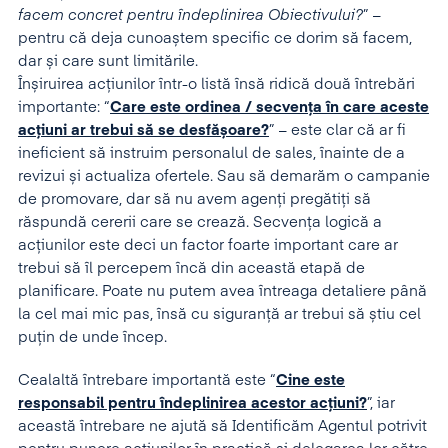
facem concret pentru îndeplinirea Obiectivului?
” –
pentru că deja cunoaștem specific ce dorim să facem,
dar și care sunt limitările.
Înșiruirea acțiunilor într-o listă însă ridică două întrebări
importante: “
Care este ordinea / secvența în care aceste
acțiuni ar trebui să se desfășoare?
” – este clar că ar fi
ineficient să instruim personalul de sales, înainte de a
revizui și actualiza ofertele. Sau să demarăm o campanie
de promovare, dar să nu avem agenți pregătiți să
răspundă cererii care se crează. Secvența logică a
acțiunilor este deci un factor foarte important care ar
trebui să îl percepem încă din această etapă de
planificare. Poate nu putem avea întreaga detaliere până
la cel mai mic pas, însă cu siguranță ar trebui să știu cel
puțin de unde încep.
Cealaltă întrebare importantă este “
Cine este
responsabil pentru îndeplinirea acestor acțiuni?
”, iar
această întrebare ne ajută să Identificăm Agentul potrivit