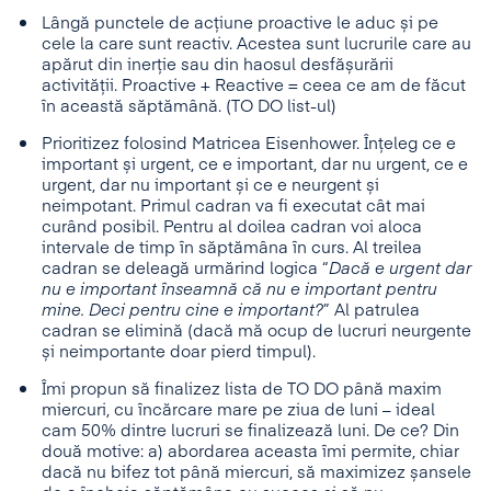
Lângă punctele de acțiune proactive le aduc și pe
cele la care sunt reactiv. Acestea sunt lucrurile care au
apărut din inerție sau din haosul desfășurării
activității. Proactive + Reactive = ceea ce am de făcut
în această săptămână. (TO DO list-ul)
Prioritizez folosind Matricea Eisenhower. Înțeleg ce e
important și urgent, ce e important, dar nu urgent, ce e
urgent, dar nu important și ce e neurgent și
neimpotant. Primul cadran va fi executat cât mai
curând posibil. Pentru al doilea cadran voi aloca
intervale de timp în săptămâna în curs. Al treilea
cadran se deleagă urmărind logica “
Dacă e urgent dar
nu e important înseamnă că nu e important pentru
mine. Deci pentru cine e important?
” Al patrulea
cadran se elimină (dacă mă ocup de lucruri neurgente
și neimportante doar pierd timpul).
Îmi propun să finalizez lista de TO DO până maxim
miercuri, cu încărcare mare pe ziua de luni – ideal
cam 50% dintre lucruri se finalizează luni. De ce? Din
două motive: a) abordarea aceasta îmi permite, chiar
dacă nu bifez tot până miercuri, să maximizez șansele