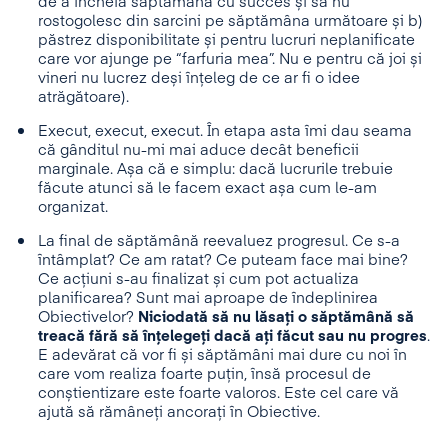
de a încheia săptămâna cu succes și să nu
rostogolesc din sarcini pe săptămâna următoare și b)
păstrez disponibilitate și pentru lucruri neplanificate
care vor ajunge pe “farfuria mea”. Nu e pentru că joi și
vineri nu lucrez deși înțeleg de ce ar fi o idee
atrăgătoare).
Execut, execut, execut. În etapa asta îmi dau seama
că gânditul nu-mi mai aduce decât beneficii
marginale. Așa că e simplu: dacă lucrurile trebuie
făcute atunci să le facem exact așa cum le-am
organizat.
La final de săptămână reevaluez progresul. Ce s-a
întâmplat? Ce am ratat? Ce puteam face mai bine?
Ce acțiuni s-au finalizat și cum pot actualiza
planificarea? Sunt mai aproape de îndeplinirea
Obiectivelor?
Niciodată să nu lăsați o săptămână să
treacă fără să înțelegeți dacă ați făcut sau nu progres
.
E adevărat că vor fi și săptămâni mai dure cu noi în
care vom realiza foarte puțin, însă procesul de
conștientizare este foarte valoros. Este cel care vă
ajută să rămâneți ancorați în Obiective.