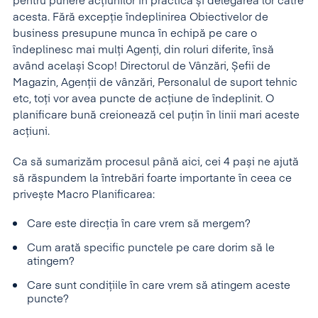
pentru punere acțiunilor în practică și delegarea lor către
acesta. Fără excepție îndeplinirea Obiectivelor de
business presupune munca în echipă pe care o
îndeplinesc mai mulți Agenți, din roluri diferite, însă
având același Scop! Directorul de Vânzări, Șefii de
Magazin, Agenții de vânzări, Personalul de suport tehnic
etc, toți vor avea puncte de acțiune de îndeplinit. O
planificare bună creionează cel puțin în linii mari aceste
acțiuni.
Ca să sumarizăm procesul până aici, cei 4 pași ne ajută
să răspundem la întrebări foarte importante în ceea ce
privește Macro Planificarea:
Care este direcția în care vrem să mergem?
Cum arată specific punctele pe care dorim să le
atingem?
Care sunt condițiile în care vrem să atingem aceste
puncte?