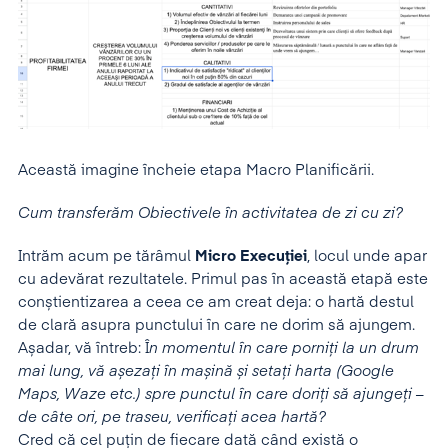
Această imagine încheie etapa Macro Planificării.
Cum transferăm Obiectivele în activitatea de zi cu zi?
Intrăm acum pe tărâmul
Micro Execuției
, locul unde apar
cu adevărat rezultatele. Primul pas în această etapă este
conștientizarea a ceea ce am creat deja: o hartă destul
de clară asupra punctului în care ne dorim să ajungem.
Așadar, vă întreb: Î
n momentul în care porniți la un drum
mai lung, vă așezați în mașină și setați harta (Google
Maps, Waze etc.) spre punctul în care doriți să ajungeți –
de câte ori, pe traseu, verificați acea hartă?
Cred că cel puțin de fiecare dată când există o