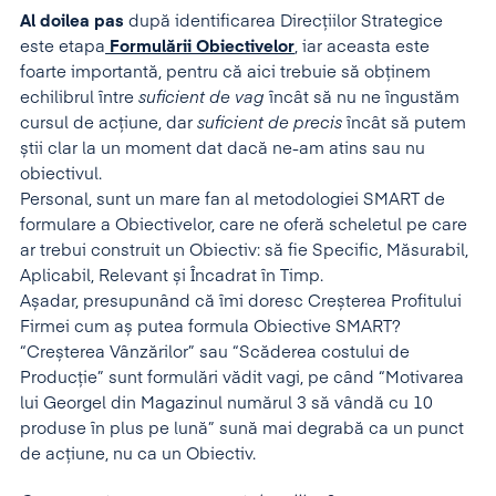
Al doilea pas
după identificarea Direcțiilor Strategice
este etapa
Formulării Obiectivelor
, iar aceasta este
foarte importantă, pentru că aici trebuie să obținem
echilibrul între
suficient de vag
încât să nu ne îngustăm
cursul de acțiune, dar
suficient de precis
încât să putem
știi clar la un moment dat dacă ne-am atins sau nu
obiectivul.
Personal, sunt un mare fan al metodologiei SMART de
formulare a Obiectivelor, care ne oferă scheletul pe care
ar trebui construit un Obiectiv: să fie Specific, Măsurabil,
Aplicabil, Relevant și Încadrat în Timp.
Așadar, presupunând că îmi doresc Creșterea Profitului
Firmei cum aș putea formula Obiective SMART?
“Creșterea Vânzărilor” sau “Scăderea costului de
Producție” sunt formulări vădit vagi, pe când “Motivarea
lui Georgel din Magazinul numărul 3 să vândă cu 10
produse în plus pe lună” sună mai degrabă ca un punct
de acțiune, nu ca un Obiectiv.