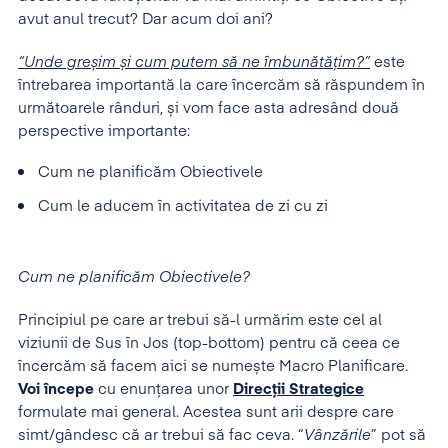
avut anul trecut? Dar acum doi ani?
“Unde greșim și cum putem să ne îmbunătățim?”
este
întrebarea importantă la care încercăm să răspundem în
următoarele rânduri, și vom face asta adresând două
perspective importante:
Cum ne planificăm Obiectivele
Cum le aducem în activitatea de zi cu zi
Cum ne planificăm Obiectivele?
Principiul pe care ar trebui să-l urmărim este cel al
viziunii de Sus în Jos (top-bottom) pentru că ceea ce
încercăm să facem aici se numește Macro Planificare.
Voi începe
cu enunțarea unor
Direcții Strategice
formulate mai general. Acestea sunt arii despre care
simt/gândesc că ar trebui să fac ceva. “
Vânzările
” pot să