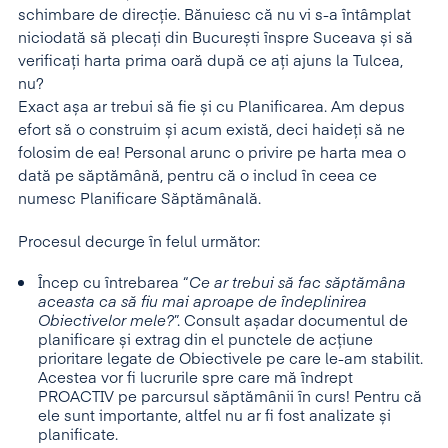
schimbare de direcție. Bănuiesc că nu vi s-a întâmplat
niciodată să plecați din București înspre Suceava și să
verificați harta prima oară după ce ați ajuns la Tulcea,
nu?
Exact așa ar trebui să fie și cu Planificarea. Am depus
efort să o construim și acum există, deci haideți să ne
folosim de ea! Personal arunc o privire pe harta mea o
dată pe săptămână, pentru că o includ în ceea ce
numesc Planificare Săptămânală.
Procesul decurge în felul următor:
Încep cu întrebarea “
Ce ar trebui să fac săptămâna
aceasta ca să fiu mai aproape de îndeplinirea
Obiectivelor mele?
”. Consult așadar documentul de
planificare și extrag din el punctele de acțiune
prioritare legate de Obiectivele pe care le-am stabilit.
Acestea vor fi lucrurile spre care mă îndrept
PROACTIV pe parcursul săptămânii în curs! Pentru că
ele sunt importante, altfel nu ar fi fost analizate și
planificate.