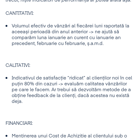
trecut, niște indicatori de performanță ar putea arăta așa:
CANTITATIVI:
Volumul efectiv de vânzări al fiecărei luni raportată la
aceeași perioadă din anul anterior -> ne ajută să
comparăm luna ianuarie an curent cu ianuarie an
precedent, februarie cu februarie, ș.a.m.d.
CALITATIVI:
Indicativul de satisfacție “ridicat” al clienților noi în cel
puțin 80% din cazuri -> evaluăm calitatea vânzărilor
pe care le facem. Ar trebui să dezvoltăm metode de a
obține feedback de la clienți, dacă acestea nu există
deja.
FINANCIARI:
Menținerea unui Cost de Achiziție al clientului sub o