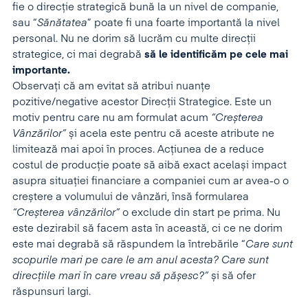
fie o direcție strategică bună la un nivel de companie,
sau “
Sănătatea
” poate fi una foarte importantă la nivel
personal. Nu ne dorim să lucrăm cu multe direcții
strategice, ci mai degrabă
să le identificăm pe cele mai
importante.
Observați că am evitat să atribui nuanțe
pozitive/negative acestor Direcții Strategice. Este un
motiv pentru care nu am formulat acum
“Creșterea
Vânzărilor”
și acela este pentru că aceste atribute ne
limitează mai apoi în proces. Acțiunea de a reduce
costul de producție poate să aibă exact același impact
asupra situației financiare a companiei cum ar avea-o o
creștere a volumului de vânzări, însă formularea
“Creșterea vânzărilor”
o exclude din start pe prima. Nu
este dezirabil să facem asta în această, ci ce ne dorim
este mai degrabă să răspundem la întrebările “
Care sunt
scopurile mari pe care le am anul acesta? Care sunt
direcțiile mari în care vreau să pășesc?”
și să ofer
răspunsuri largi.