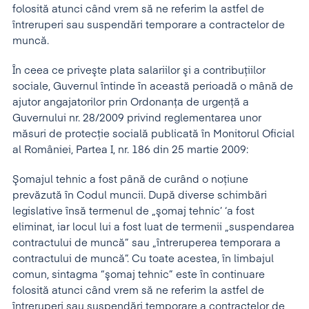
folosită atunci când vrem să ne referim la astfel de
întreruperi sau suspendări temporare a contractelor de
muncă.
În ceea ce priveşte plata salariilor şi a contribuţiilor
sociale, Guvernul întinde în această perioadă o mână de
ajutor angajatorilor prin Ordonanţa de urgenţă a
Guvernului nr. 28/2009 privind reglementarea unor
măsuri de protecţie socială publicată în Monitorul Oficial
al României, Partea I, nr. 186 din 25 martie 2009:
Şomajul tehnic a fost până de curând o noţiune
prevăzută în Codul muncii. După diverse schimbări
legislative însă termenul de „şomaj tehnic’ ‘a fost
eliminat, iar locul lui a fost luat de termenii „suspendarea
contractului de muncă” sau „întreruperea temporara a
contractului de muncă”. Cu toate acestea, în limbajul
comun, sintagma “şomaj tehnic” este în continuare
folosită atunci când vrem să ne referim la astfel de
întreruperi sau suspendări temporare a contractelor de