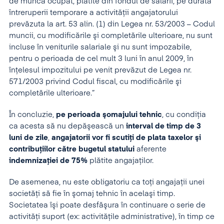
de munca ocupat, plătite din fondul de salarii, pe durata
întreruperii temporare a activităţii angajatorului
prevăzuta la art. 53 alin. (1) din Legea nr. 53/2003 – Codul
muncii, cu modificările şi completările ulterioare, nu sunt
incluse în veniturile salariale şi nu sunt impozabile,
pentru o perioada de cel mult 3 luni în anul 2009, în
înţelesul impozitului pe venit prevăzut de Legea nr.
571/2003 privind Codul fiscal, cu modificările şi
completările ulterioare.”
În concluzie,
pe perioada şomajului tehnic
, cu condiţia
ca acesta să nu depăşească un
interval de timp de 3
luni de zile
,
angajatorii vor fi scutiţi de plata taxelor şi
contribuţiilor către bugetul statului
aferente
indemnizaţiei de 75%
plătite angajaţilor.
De asemenea, nu este obligatoriu ca toţi angajaţii unei
societăţi să fie în şomaj tehnic în acelaşi timp.
Societatea îşi poate desfăşura în continuare o serie de
activităţi suport (ex: activităţile administrative), în timp ce