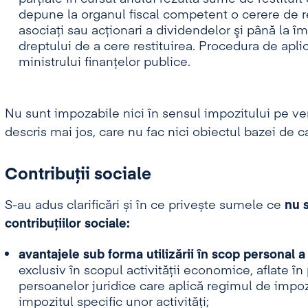
depune la organul fiscal competent o cerere de re
asociaţi sau acţionari a dividendelor şi până la î
dreptului de a cere restituirea. Procedura de apli
ministrului finanţelor publice.
Nu sunt impozabile nici în sensul impozitului pe veni
descris mai jos, care nu fac nici obiectul bazei de cal
Contribuții sociale
S-au adus clarificări și în ce privește sumele ce
nu 
contribuțiilor sociale:
avantajele sub forma utilizării în scop personal a
exclusiv în scopul activității economice, aflate în
persoanelor juridice care aplică regimul de impozi
impozitul specific unor activități;