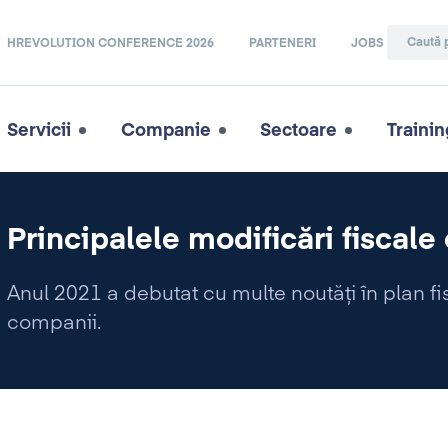
HREVOLUTION CONFERENCE 2026
PARTENERI
JOBS
Servicii
Companie
Sectoare
Trainin
Principalele modificări fiscale
Anul 2021 a debutat cu multe noutăți în plan fi
companii.