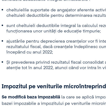
cheltuielile suportate de angajator aferente activ
cheltuieli deductibile pentru determinarea rezultat
sunt cheltuieli deductibile integral la calculul rezu
funcționarea unor unități de educație timpurie;
ajustările pentru deprecierea creanțelor vor fi int
rezultatului fiscal, dacă creanțele îndeplinesc cu
începând cu anul 2022;
Și prevederea privind rezultatul fiscal consolidat 
atenție tot în anul 2022, atunci când vor intra în v
Impozitul pe veniturile microîntreprind
Se modifică baza impozabilă
la care se aplică impo
bazei impozabile a impozitului pe veniturile microi