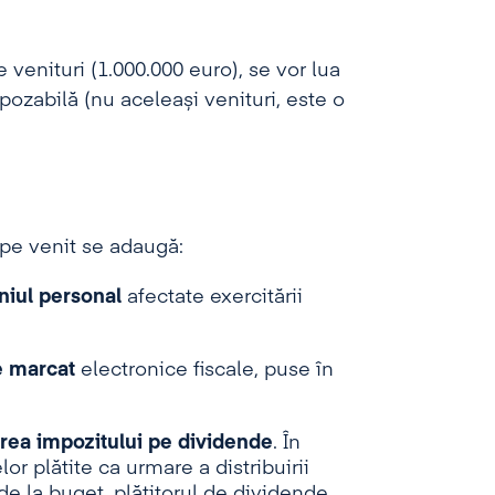
e venituri (1.000.000 euro), se vor lua
ozabilă (nu aceleași venituri, este o
 pe venit se adaugă:
niul personal
afectate exercitării
de marcat
electronice fiscale, puse în
irea impozitului pe dividende
. În
or plătite ca urmare a distribuirii
 de la buget, plătitorul de dividende