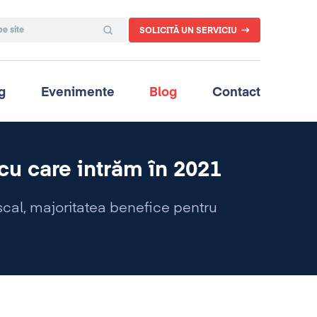
SOLICITĂ UN SERVICIU
g
Evenimente
Blog
Contact
 cu care intrăm în 2021
scal, majoritatea benefice pentru