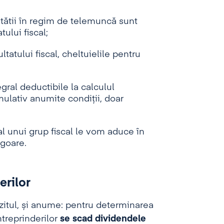
itătii în regim de telemuncă sunt
ului fiscal;
ltatului fiscal, cheltuielile pentru
egral deductibile la calculul
mulativ anumite condiții, doar
al unui grup fiscal le vom aduce în
igoare.
erilor
zitul, și anume: pentru determinarea
ntreprinderilor
se scad dividendele