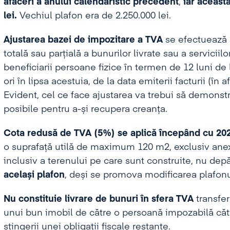
afaceri a anului calendaristic precedent
,
iar aceast
lei.
Vechiul plafon era de 2.250.000 lei.
Ajustarea bazei de impozitare a TVA
se efectuează ș
totală sau parțială a bunurilor livrate sau a serviciil
beneficiarii persoane fizice în termen de 12 luni de l
ori în lipsa acestuia, de la data emiterii facturii (în af
Evident, cel ce face ajustarea va trebui să demonstr
posibile pentru a-și recupera creanța.
Cota redusă de TVA (5%) se aplică începând cu 20
o suprafață utilă de maximum 120 m2, exclusiv anex
inclusiv a terenului pe care sunt construite, nu de
același plafon
, deși se promova modificarea plafonu
Nu constituie livrare de bunuri în sfera TVA
transfer
unui bun imobil de către o persoană impozabilă către
stingerii unei obligații fiscale restante.