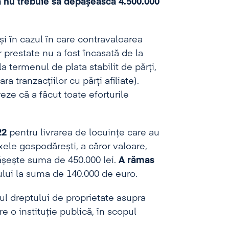
a nu trebuie să depășească 4.500.000
i în cazul în care contravaloarea
or prestate nu a fost încasată de la
a termenul de plata stabilit de părți,
ara tranzacțiilor cu părți afiliate).
eze că a făcut toate eforturile
22
pentru livrarea de locuințe care au
ele gospodărești, a căror valoare,
pășește suma de 450.000 lei.
A rămas
lui la suma de 140.000 de euro.
ul dreptului de proprietate asupra
 o instituție publică, în scopul