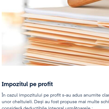
Impozitul pe profit
În cazul impozitului pe profit s-au adus anumite clari
unor cheltuieli. Deși au fost propuse mai multe sch
consideră deductibile integral următoarele :