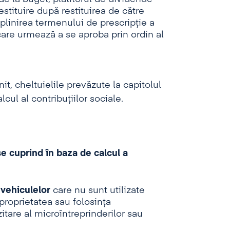
stituire după restituirea de către
mplinirea termenului de prescripţie a
care urmează a se aproba prin ordin al
t, cheltuielile prevăzute la capitolul
cul al contribuțiilor sociale.
se cuprind în baza de calcul a
 vehiculelor
care nu sunt utilizate
 proprietatea sau folosința
tare al microîntreprinderilor sau