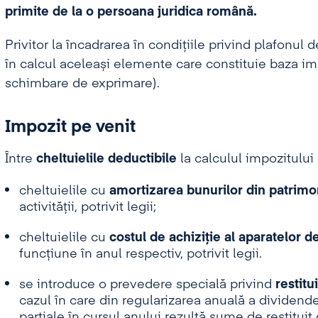
primite de la o persoana juridica română.
Privitor la încadrarea în condițiile privind plafonul d
în calcul aceleași elemente care constituie baza imp
schimbare de exprimare).
Impozit pe venit
Între
cheltuielile deductibile
la calculul impozitului
cheltuielile cu
amortizarea bunurilor din patrimo
activității, potrivit legii;
cheltuielile cu
costul de achiziție al aparatelor 
funcțiune în anul respectiv, potrivit legii.
se introduce o prevedere specială privind
restitu
cazul în care din regularizarea anuală a dividendel
parţiale în cursul anului rezultă sume de restituit