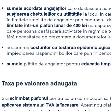
sumele acordate angajaților
care desfășoară acti
susținerea cheltuielilor cu utilitățile
la locul în ca
în limitele stabilite de angajator prin contractu
limitate într-un plafon lunar de 400 lei
corespunzăt
care persoana desfășoară activitate în regim de 
fără necesitatea de prezentare a documentelor jus
acoperirea
costurilor cu testarea epidemiologica 
împiedicarea răspândirii bolilor care pun în peric
sumele
plătite de angajator pentru
educația timpu
Taxa pe valoarea adaugata
S-a
schimbat plafonul
pentru ca un contribuabil să f
aplicarea sistemului TVA
la încasare
. Acest nou pla